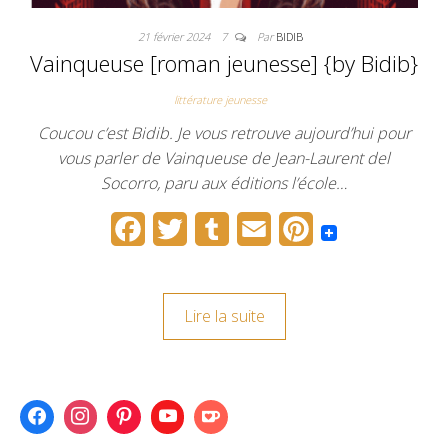
21 février 2024
7
Par
BIDIB
Vainqueuse [roman jeunesse] {by Bidib}
littérature jeunesse
Coucou c’est Bidib. Je vous retrouve aujourd’hui pour
vous parler de Vainqueuse de Jean-Laurent del
Socorro, paru aux éditions l’école…
F
T
T
E
P
a
w
u
m
i
c
i
m
a
n
Lire la suite
e
t
b
i
t
b
t
l
l
e
o
e
r
r
o
r
e