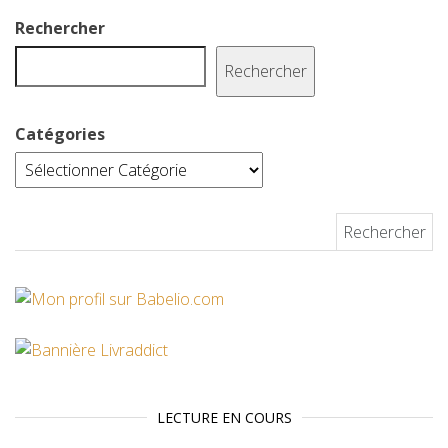
k
s
Rechercher
t
Rechercher
Catégories
Rechercher :
LECTURE EN COURS