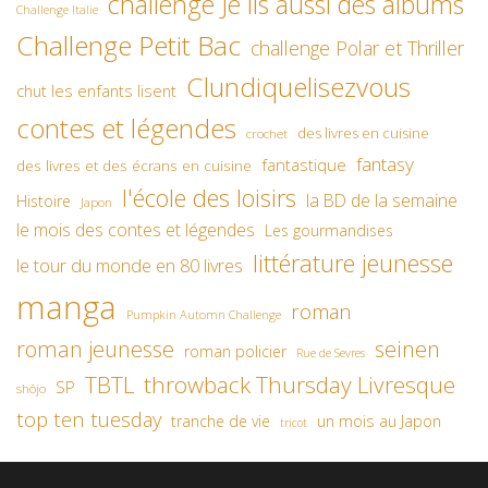
challenge Je lis aussi des albums
Challenge Italie
Challenge Petit Bac
challenge Polar et Thriller
Clundiquelisezvous
chut les enfants lisent
contes et légendes
des livres en cuisine
crochet
fantasy
fantastique
des livres et des écrans en cuisine
l'école des loisirs
la BD de la semaine
Histoire
Japon
le mois des contes et légendes
Les gourmandises
littérature jeunesse
le tour du monde en 80 livres
manga
roman
Pumpkin Automn Challenge
roman jeunesse
seinen
roman policier
Rue de Sevres
TBTL
throwback Thursday Livresque
SP
shôjo
top ten tuesday
un mois au Japon
tranche de vie
tricot