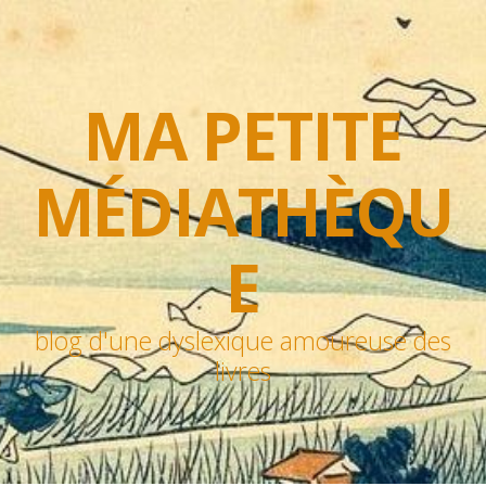
MA PETITE
MÉDIATHÈQU
E
blog d'une dyslexique amoureuse des
livres