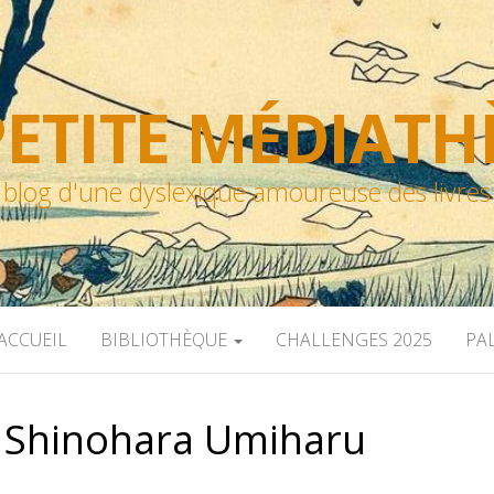
ETITE MÉDIAT
blog d'une dyslexique amoureuse des livres
ACCUEIL
BIBLIOTHÈQUE
CHALLENGES 2025
PA
:
Shinohara Umiharu