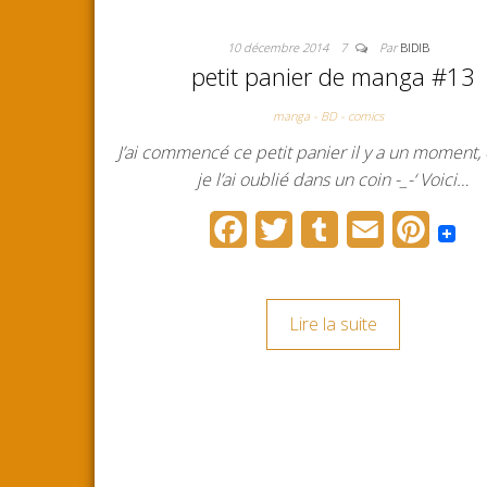
10 décembre 2014
7
Par
BIDIB
petit panier de manga #13
manga - BD - comics
J’ai commencé ce petit panier il y a un moment,
je l’ai oublié dans un coin -_-‘ Voici…
F
T
T
E
P
a
w
u
m
i
c
i
m
a
n
Lire la suite
e
t
b
i
t
b
t
l
l
e
o
e
r
r
o
r
e