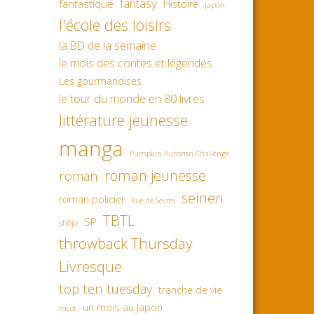
fantasy
fantastique
Histoire
Japon
l'école des loisirs
la BD de la semaine
le mois des contes et légendes
Les gourmandises
le tour du monde en 80 livres
littérature jeunesse
manga
Pumpkin Automn Challenge
roman jeunesse
roman
seinen
roman policier
Rue de Sevres
TBTL
SP
shôjo
throwback Thursday
Livresque
top ten tuesday
tranche de vie
un mois au Japon
tricot