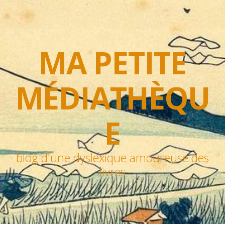
MA PETITE
MÉDIATHÈQU
E
blog d'une dyslexique amoureuse des
livres