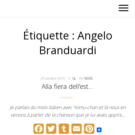
Étiquette :
Angelo
Branduardi
25 octobre 2015
3
Par
BIDIB
Alla fiera dell’est…
musique
Je parlais du mois italien avec Yomu-chan et là nous en
venons à parler de la chanson que je lui avais appris…
F
T
T
E
P