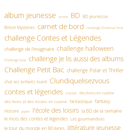
album jeunesse
BD
BD jeunesse
anime
carnet de bord
British Mysteries
challenge Christmas Time
challenge Contes et Légendes
challenge halloween
challenge de l'imaginaire
challenge Je lis aussi des albums
Challenge Italie
Challenge Petit Bac
challenge Polar et Thriller
Clundiquelisezvous
chut les enfants lisent
contes et légendes
des livres en cuisine
crochet
fantasy
fantastique
des livres et des écrans en cuisine
l'école des loisirs
la BD de la semaine
Histoire
Japon
le mois des contes et légendes
Les gourmandises
littérature jeunesse
le tour du monde en 80 livres