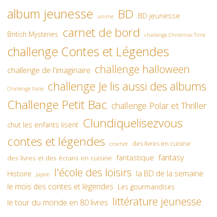
album jeunesse
BD
BD jeunesse
anime
carnet de bord
British Mysteries
challenge Christmas Time
challenge Contes et Légendes
challenge halloween
challenge de l'imaginaire
challenge Je lis aussi des albums
Challenge Italie
Challenge Petit Bac
challenge Polar et Thriller
Clundiquelisezvous
chut les enfants lisent
contes et légendes
des livres en cuisine
crochet
fantasy
fantastique
des livres et des écrans en cuisine
l'école des loisirs
la BD de la semaine
Histoire
Japon
le mois des contes et légendes
Les gourmandises
littérature jeunesse
le tour du monde en 80 livres