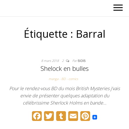
Étiquette :
Barral
8 mars 2018
2
Par
BIDIB
Shelock en bulles
manga - BD - comics
Pour le rendez-vous BD du mois British Mysteries j’vais
envie de présenter quelques adaptation du
célébrissime Sherlock Holms en bande…
F
T
T
E
P
a
w
u
m
i