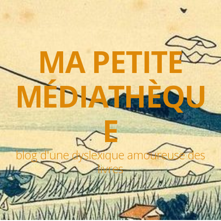
MA PETITE
MÉDIATHÈQU
E
blog d'une dyslexique amoureuse des
livres