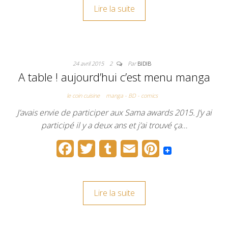
Lire la suite
e
t
b
i
t
b
t
l
l
e
o
e
r
r
24 avril 2015
2
Par
BIDIB
o
r
e
A table ! aujourd’hui c’est menu manga
k
s
le coin cuisine
manga - BD - comics
t
J’avais envie de participer aux Sama awards 2015. J’y ai
participé il y a deux ans et j’ai trouvé ça…
F
T
T
E
P
a
w
u
m
i
c
i
m
a
n
Lire la suite
e
t
b
i
t
b
t
l
l
e