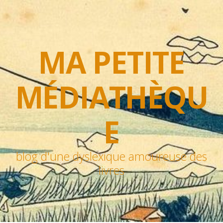
MA PETITE
MÉDIATHÈQU
E
blog d'une dyslexique amoureuse des
livres