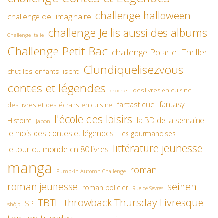
challenge halloween
challenge de l'imaginaire
challenge Je lis aussi des albums
Challenge Italie
Challenge Petit Bac
challenge Polar et Thriller
Clundiquelisezvous
chut les enfants lisent
contes et légendes
des livres en cuisine
crochet
fantasy
fantastique
des livres et des écrans en cuisine
l'école des loisirs
la BD de la semaine
Histoire
Japon
le mois des contes et légendes
Les gourmandises
littérature jeunesse
le tour du monde en 80 livres
manga
roman
Pumpkin Automn Challenge
roman jeunesse
seinen
roman policier
Rue de Sevres
TBTL
throwback Thursday Livresque
SP
shôjo
top ten tuesday