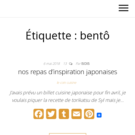
Étiquette :
bentô
6 mai 2018
13
Par
BIDIB
nos repas d’inspiration japonaises
le coin cuisine
J’avais prévu un billet cuisine japonaise pour fin avril, je
voulais piquer la recette de torikatsu de Syl mais je…
F
T
T
E
P
a
w
u
m
i
c
i
m
a
n