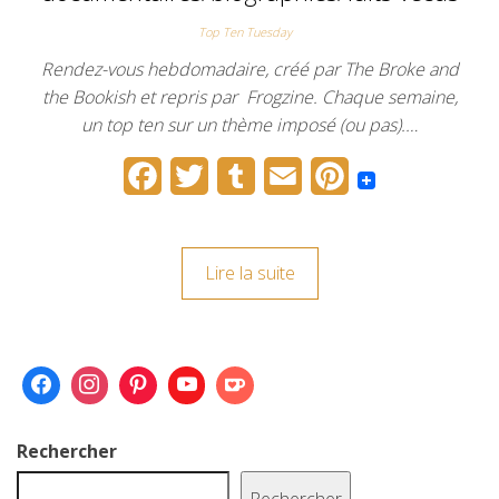
t
Top Ten Tuesday
Rendez-vous hebdomadaire, créé par The Broke and
the Bookish et repris par Frogzine. Chaque semaine,
un top ten sur un thème imposé (ou pas).…
F
T
T
E
P
a
w
u
m
i
c
i
m
a
n
Lire la suite
e
t
b
i
t
b
t
l
l
e
o
e
r
r
o
r
e
k
s
Rechercher
t
Rechercher