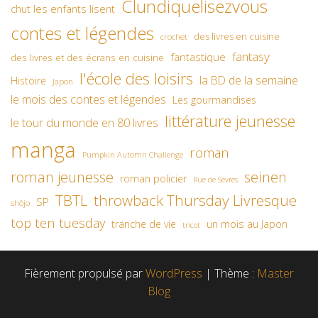
Clundiquelisezvous
chut les enfants lisent
contes et légendes
des livres en cuisine
crochet
fantasy
fantastique
des livres et des écrans en cuisine
l'école des loisirs
la BD de la semaine
Histoire
Japon
le mois des contes et légendes
Les gourmandises
littérature jeunesse
le tour du monde en 80 livres
manga
roman
Pumpkin Automn Challenge
roman jeunesse
seinen
roman policier
Rue de Sevres
TBTL
throwback Thursday Livresque
SP
shôjo
top ten tuesday
un mois au Japon
tranche de vie
tricot
Fièrement propulsé par
WordPress
|
Thème :
Master
Blog