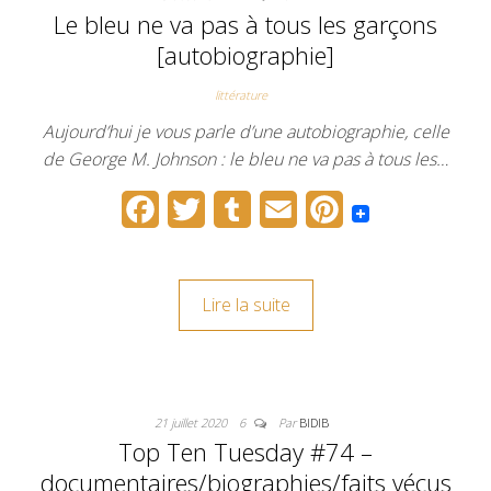
Le bleu ne va pas à tous les garçons
[autobiographie]
littérature
Aujourd’hui je vous parle d’une autobiographie, celle
de George M. Johnson : le bleu ne va pas à tous les…
F
T
T
E
P
a
w
u
m
i
c
i
m
a
n
Lire la suite
e
t
b
i
t
b
t
l
l
e
o
e
r
r
21 juillet 2020
6
Par
BIDIB
o
r
e
Top Ten Tuesday #74 –
k
s
documentaires/biographies/faits vécus