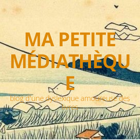
MA PETITE
MÉDIATHÈQU
E
blog d'une dyslexique amoureuse des
livres