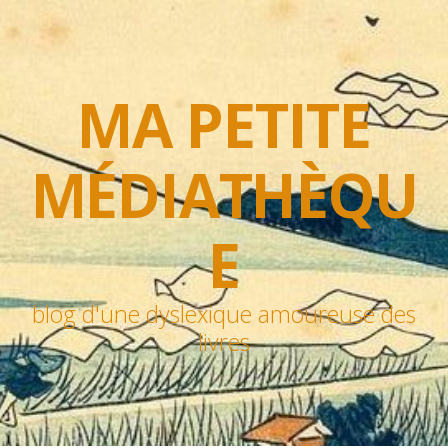
MA PETITE
MÉDIATHÈQU
E
blog d'une dyslexique amoureuse des
livres