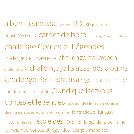
album jeunesse
BD
BD jeunesse
anime
carnet de bord
British Mysteries
challenge Christmas Time
challenge Contes et Légendes
challenge halloween
challenge de l'imaginaire
challenge Je lis aussi des albums
Challenge Italie
Challenge Petit Bac
challenge Polar et Thriller
Clundiquelisezvous
chut les enfants lisent
contes et légendes
des livres en cuisine
crochet
fantasy
fantastique
des livres et des écrans en cuisine
l'école des loisirs
la BD de la semaine
Histoire
Japon
le mois des contes et légendes
Les gourmandises