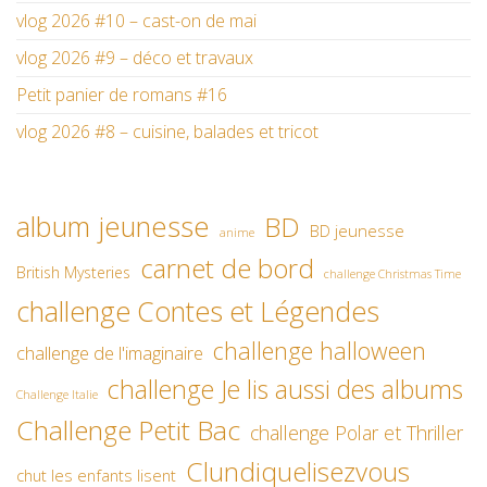
vlog 2026 #10 – cast-on de mai
vlog 2026 #9 – déco et travaux
Petit panier de romans #16
vlog 2026 #8 – cuisine, balades et tricot
album jeunesse
BD
BD jeunesse
anime
carnet de bord
British Mysteries
challenge Christmas Time
challenge Contes et Légendes
challenge halloween
challenge de l'imaginaire
challenge Je lis aussi des albums
Challenge Italie
Challenge Petit Bac
challenge Polar et Thriller
Clundiquelisezvous
chut les enfants lisent