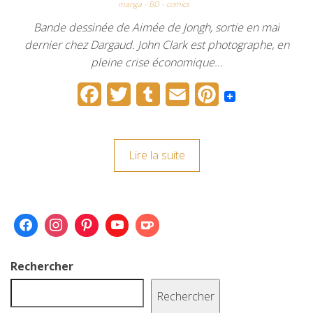
manga - BD - comics
Bande dessinée de Aimée de Jongh, sortie en mai
dernier chez Dargaud. John Clark est photographe, en
pleine crise économique…
F
T
T
E
P
a
w
u
m
i
c
i
m
a
n
Lire la suite
e
t
b
i
t
b
t
l
l
e
o
e
r
r
o
r
e
k
s
Rechercher
t
Rechercher