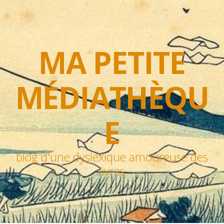
MA PETITE
MÉDIATHÈQU
E
blog d'une dyslexique amoureuse des
livres