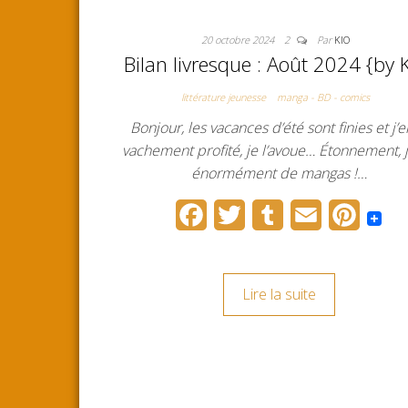
20 octobre 2024
2
Par
KIO
Bilan livresque : Août 2024 {by 
littérature jeunesse
manga - BD - comics
Bonjour, les vacances d’été sont finies et j’e
vachement profité, je l’avoue… Étonnement, j’
énormément de mangas !…
F
T
T
E
P
a
w
u
m
i
c
i
m
a
n
Lire la suite
e
t
b
i
t
b
t
l
l
e
o
e
r
r
o
r
e