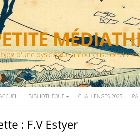
ETITE MÉDIAT
blog d'une dyslexique amoureuse des livres
ACCUEIL
BIBLIOTHÈQUE
CHALLENGES 2025
PA
ette :
F.V Estyer