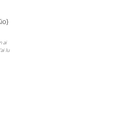
Kio}
n ai
ai lu