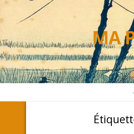
MA P
Étiquett