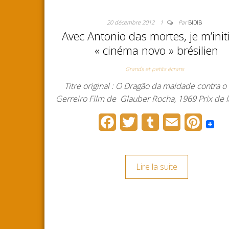
20 décembre 2012
1
Par
BIDIB
Avec Antonio das mortes, je m’init
« cinéma novo » brésilien
Grands et petits écrans
Titre original : O Dragão da maldade contra o
Gerreiro Film de Glauber Rocha, 1969 Prix de 
F
T
T
E
P
a
w
u
m
i
c
i
m
a
n
Lire la suite
e
t
b
i
t
b
t
l
l
e
o
e
r
r
o
r
e