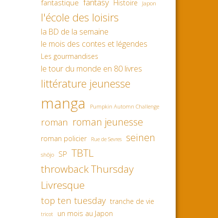
fantasy
fantastique
Histoire
Japon
l'école des loisirs
la BD de la semaine
le mois des contes et légendes
Les gourmandises
le tour du monde en 80 livres
littérature jeunesse
manga
Pumpkin Automn Challenge
roman jeunesse
roman
seinen
roman policier
Rue de Sevres
TBTL
SP
shôjo
throwback Thursday
Livresque
top ten tuesday
tranche de vie
un mois au Japon
tricot