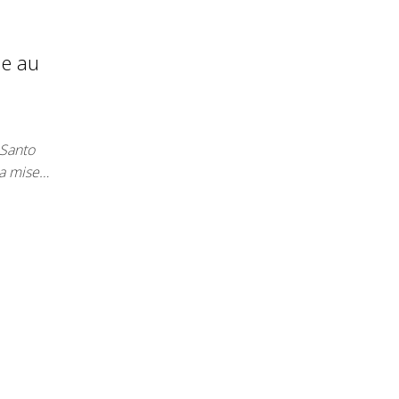
ie au
 Santo
la mise…