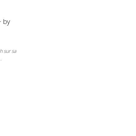
~ by
h sur sa
…