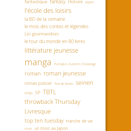
fantasy
fantastique
Histoire
Japon
l'école des loisirs
la BD de la semaine
le mois des contes et légendes
Les gourmandises
le tour du monde en 80 livres
littérature jeunesse
manga
Pumpkin Automn Challenge
roman jeunesse
roman
seinen
roman policier
Rue de Sevres
TBTL
SP
shôjo
throwback Thursday
Livresque
top ten tuesday
tranche de vie
un mois au Japon
tricot