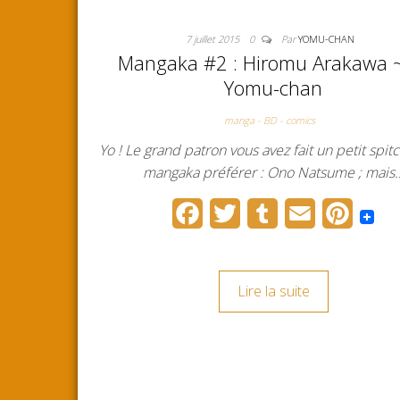
7 juillet 2015
0
Par
YOMU-CHAN
Mangaka #2 : Hiromu Arakawa 
Yomu-chan
manga - BD - comics
Yo ! Le grand patron vous avez fait un petit spitc
mangaka préférer : Ono Natsume ; mais
F
T
T
E
P
a
w
u
m
i
c
i
m
a
n
Lire la suite
e
t
b
i
t
b
t
l
l
e
o
e
r
r
o
r
e