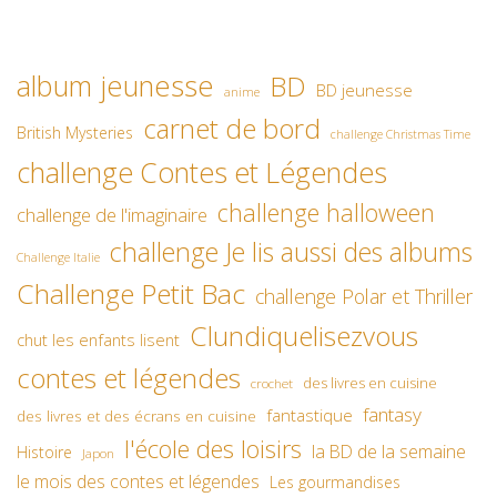
album jeunesse
BD
BD jeunesse
anime
carnet de bord
British Mysteries
challenge Christmas Time
challenge Contes et Légendes
challenge halloween
challenge de l'imaginaire
challenge Je lis aussi des albums
Challenge Italie
Challenge Petit Bac
challenge Polar et Thriller
Clundiquelisezvous
chut les enfants lisent
contes et légendes
des livres en cuisine
crochet
fantasy
fantastique
des livres et des écrans en cuisine
l'école des loisirs
la BD de la semaine
Histoire
Japon
le mois des contes et légendes
Les gourmandises