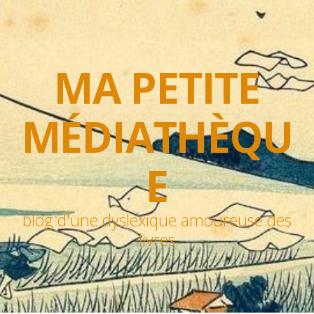
MA PETITE
MÉDIATHÈQU
E
blog d'une dyslexique amoureuse des
livres