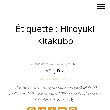
Étiquette :
Hiroyuki
Kitakubo
12 septembre 2012
0
Par
BIDIB
Roujin Z
Grands et petits écrans
OAV (80 min) de Hiroyuki Kitakubo (北久保 弘之),
réalisé en 1991 aux Studios APPP. Le scénario est de
Katsuhiro Otomo (大友…