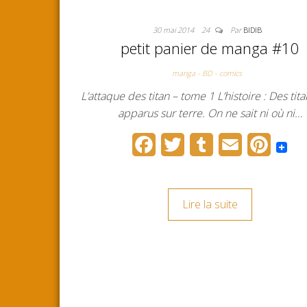
30 mai 2014
24
Par
BIDIB
petit panier de manga #10
manga - BD - comics
L’attaque des titan – tome 1 L’histoire : Des tit
apparus sur terre. On ne sait ni où ni…
F
T
T
E
P
a
w
u
m
i
c
i
m
a
n
Lire la suite
e
t
b
i
t
b
t
l
l
e
o
e
r
r
o
r
e