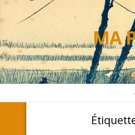
MA P
Étiquett