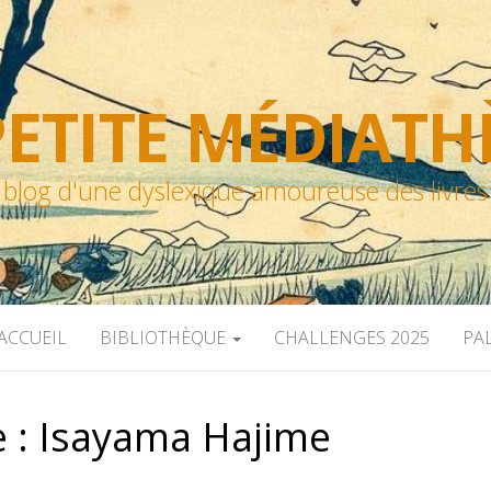
ETITE MÉDIAT
blog d'une dyslexique amoureuse des livres
ACCUEIL
BIBLIOTHÈQUE
CHALLENGES 2025
PA
e :
Isayama Hajime