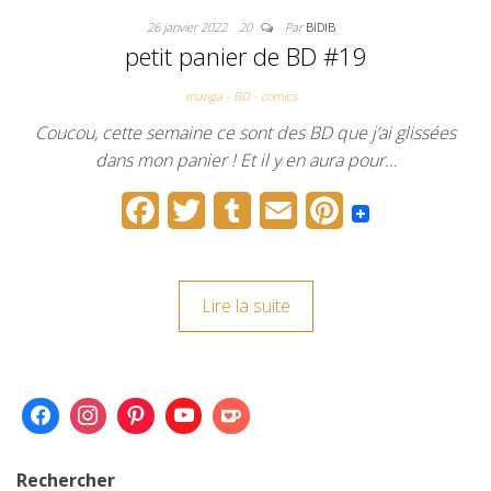
26 janvier 2022
20
Par
BIDIB
petit panier de BD #19
manga - BD - comics
Coucou, cette semaine ce sont des BD que j’ai glissées
dans mon panier ! Et il y en aura pour…
F
T
T
E
P
a
w
u
m
i
c
i
m
a
n
Lire la suite
e
t
b
i
t
b
t
l
l
e
o
e
r
r
o
r
e
k
s
Rechercher