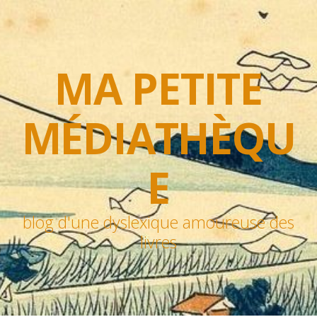
MA PETITE
MÉDIATHÈQU
E
blog d'une dyslexique amoureuse des
livres