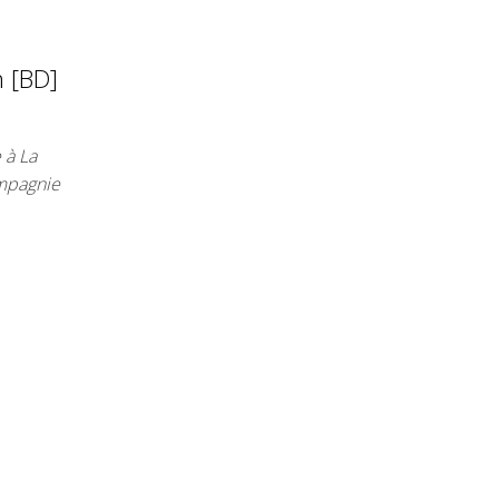
n [BD]
 à La
ompagnie