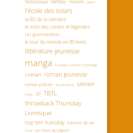
fantasy
fantastique
Histoire
Japon
l'école des loisirs
la BD de la semaine
le mois des contes et légendes
Les gourmandises
le tour du monde en 80 livres
littérature jeunesse
manga
Pumpkin Automn Challenge
roman jeunesse
roman
seinen
roman policier
Rue de Sevres
TBTL
SP
shôjo
throwback Thursday
Livresque
top ten tuesday
tranche de vie
un mois au Japon
tricot