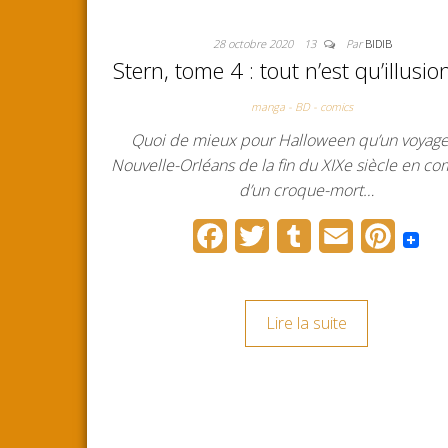
28 octobre 2020
13
Par
BIDIB
Stern, tome 4 : tout n’est qu’illusio
manga - BD - comics
Quoi de mieux pour Halloween qu’un voyage
Nouvelle-Orléans de la fin du XIXe siècle en c
d’un croque-mort…
F
T
T
E
P
a
w
u
m
i
c
i
m
a
n
Lire la suite
e
t
b
i
t
b
t
l
l
e
o
e
r
r
o
r
e