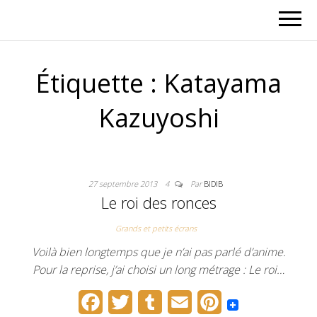
Étiquette :
Katayama
Kazuyoshi
27 septembre 2013
4
Par
BIDIB
Le roi des ronces
Grands et petits écrans
Voilà bien longtemps que je n’ai pas parlé d’anime.
Pour la reprise, j’ai choisi un long métrage : Le roi…
F
T
T
E
P