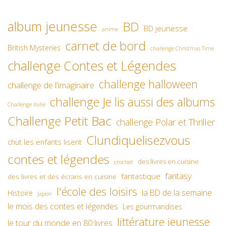
album jeunesse
BD
BD jeunesse
anime
carnet de bord
British Mysteries
challenge Christmas Time
challenge Contes et Légendes
challenge halloween
challenge de l'imaginaire
challenge Je lis aussi des albums
Challenge Italie
Challenge Petit Bac
challenge Polar et Thriller
Clundiquelisezvous
chut les enfants lisent
contes et légendes
des livres en cuisine
crochet
fantasy
fantastique
des livres et des écrans en cuisine
l'école des loisirs
la BD de la semaine
Histoire
Japon
le mois des contes et légendes
Les gourmandises
littérature jeunesse
le tour du monde en 80 livres