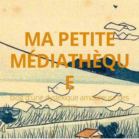
MA PETITE
MÉDIATHÈQU
E
blog d'une dyslexique amoureuse des
livres