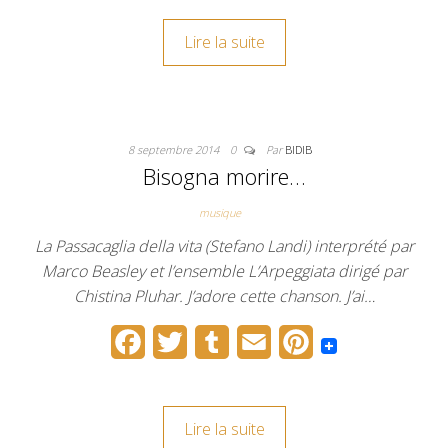
c
i
m
a
n
Lire la suite
e
t
b
i
t
b
t
l
l
e
o
e
r
r
8 septembre 2014
0
Par
BIDIB
o
r
e
Bisogna morire…
k
s
musique
t
La Passacaglia della vita (Stefano Landi) interprété par
Marco Beasley et l’ensemble L’Arpeggiata dirigé par
Chistina Pluhar. J’adore cette chanson. J’ai…
F
T
T
E
P
a
w
u
m
i
c
i
m
a
n
Lire la suite
e
t
b
i
t