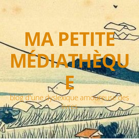
MA PETITE
MÉDIATHÈQU
E
blog d'une dyslexique amoureuse des
livres