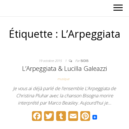
Étiquette :
L’Arpeggiata
19 octobre 2015
1
Par
BIDIB
L’Arpeggiata & Lucilla Galeazzi
musique
Je vous ai déjà parlé de l’ensemble L’Arpeggiata de
Christina Pluhar avec la chanson Bisogna morire
interprété par Marco Beasley. Aujourd’hui je…
F
T
T
E
P
a
w
u
m
i