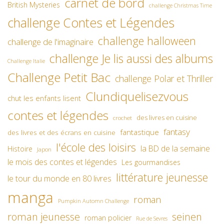
carnet de bord
British Mysteries
challenge Christmas Time
challenge Contes et Légendes
challenge halloween
challenge de l'imaginaire
challenge Je lis aussi des albums
Challenge Italie
Challenge Petit Bac
challenge Polar et Thriller
Clundiquelisezvous
chut les enfants lisent
contes et légendes
des livres en cuisine
crochet
fantasy
fantastique
des livres et des écrans en cuisine
l'école des loisirs
la BD de la semaine
Histoire
Japon
le mois des contes et légendes
Les gourmandises
littérature jeunesse
le tour du monde en 80 livres
manga
roman
Pumpkin Automn Challenge
roman jeunesse
seinen
roman policier
Rue de Sevres