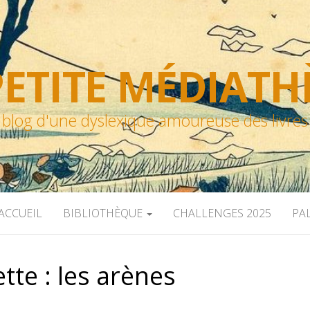
ETITE MÉDIAT
blog d'une dyslexique amoureuse des livres
ACCUEIL
BIBLIOTHÈQUE
CHALLENGES 2025
PA
ette :
les arènes