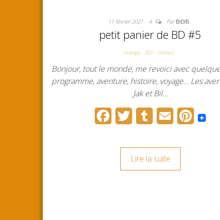
11 février 2021
4
Par
BIDIB
petit panier de BD #5
manga - BD - comics
Bonjour, tout le monde, me revoici avec quelqu
programme, aventure, histoire, voyage… Les ave
Jak et Bil…
F
T
T
E
P
a
w
u
m
i
c
i
m
a
n
Lire la suite
e
t
b
i
t
b
t
l
l
e
o
e
r
r
o
r
e