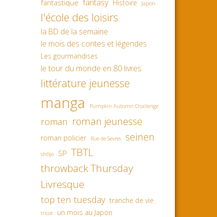
fantasy
fantastique
Histoire
Japon
l'école des loisirs
la BD de la semaine
le mois des contes et légendes
Les gourmandises
le tour du monde en 80 livres
littérature jeunesse
manga
Pumpkin Automn Challenge
roman jeunesse
roman
seinen
roman policier
Rue de Sevres
TBTL
SP
shôjo
throwback Thursday
Livresque
top ten tuesday
tranche de vie
un mois au Japon
tricot