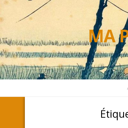
MA P
Étiqu