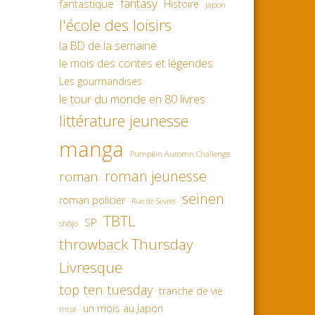
fantasy
fantastique
Histoire
Japon
l'école des loisirs
la BD de la semaine
le mois des contes et légendes
Les gourmandises
le tour du monde en 80 livres
littérature jeunesse
manga
Pumpkin Automn Challenge
roman jeunesse
roman
seinen
roman policier
Rue de Sevres
TBTL
SP
shôjo
throwback Thursday
Livresque
top ten tuesday
tranche de vie
un mois au Japon
tricot