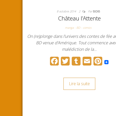
8 octobre 2014
2
Par
BIDIB
Château l’Attente
manga - BD - comics
On (re)plonge dans l’univers des contes de fée a
BD venue d’Amérique. Tout commence ave
malédiction de la…
F
T
T
E
P
a
w
u
m
i
c
i
m
a
n
Lire la suite
e
t
b
i
t
b
t
l
l
e
o
e
r
r
o
r
e