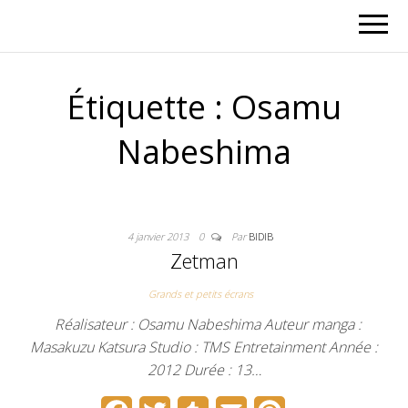
Étiquette :
Osamu
Nabeshima
4 janvier 2013
0
Par
BIDIB
Zetman
Grands et petits écrans
Réalisateur : Osamu Nabeshima Auteur manga :
Masakuzu Katsura Studio : TMS Entretainment Année :
2012 Durée : 13…