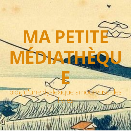
MA PETITE
MÉDIATHÈQU
E
blog d'une dyslexique amoureuse des
livres