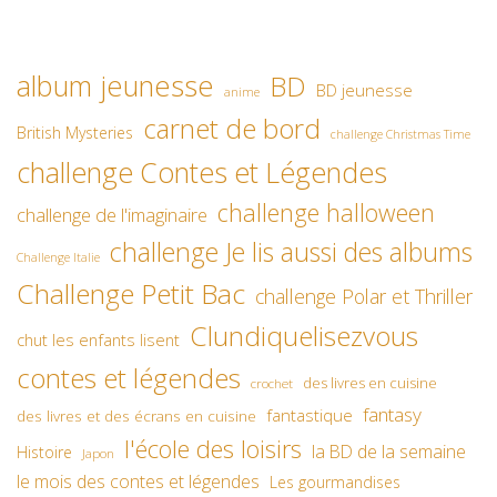
album jeunesse
BD
BD jeunesse
anime
carnet de bord
British Mysteries
challenge Christmas Time
challenge Contes et Légendes
challenge halloween
challenge de l'imaginaire
challenge Je lis aussi des albums
Challenge Italie
Challenge Petit Bac
challenge Polar et Thriller
Clundiquelisezvous
chut les enfants lisent
contes et légendes
des livres en cuisine
crochet
fantasy
fantastique
des livres et des écrans en cuisine
l'école des loisirs
la BD de la semaine
Histoire
Japon
le mois des contes et légendes
Les gourmandises