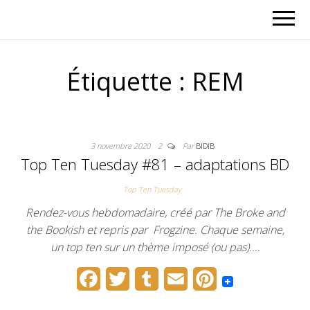
Étiquette :
REM
3 novembre 2020
2
Par
BIDIB
Top Ten Tuesday #81 – adaptations BD
Top Ten Tuesday
Rendez-vous hebdomadaire, créé par The Broke and
the Bookish et repris par Frogzine. Chaque semaine,
un top ten sur un thème imposé (ou pas).…
F
T
T
E
P
a
w
u
m
i