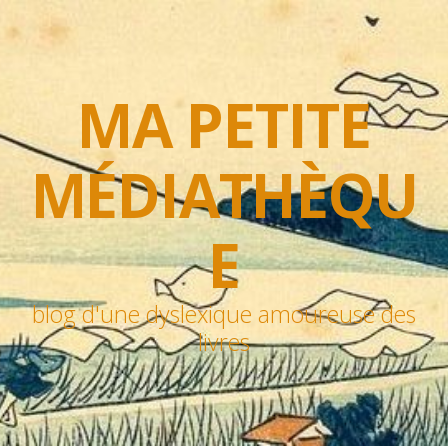
MA PETITE
MÉDIATHÈQU
E
blog d'une dyslexique amoureuse des
livres