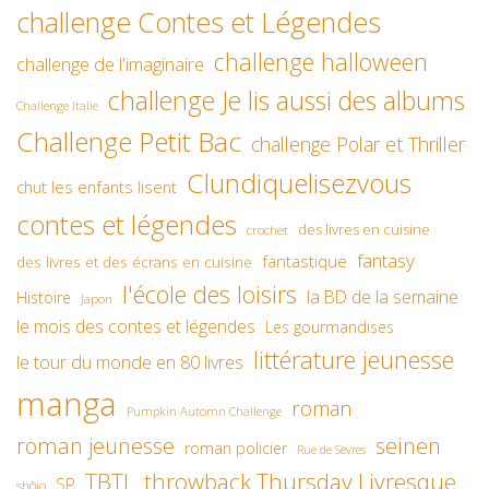
challenge Contes et Légendes
challenge halloween
challenge de l'imaginaire
challenge Je lis aussi des albums
Challenge Italie
Challenge Petit Bac
challenge Polar et Thriller
Clundiquelisezvous
chut les enfants lisent
contes et légendes
des livres en cuisine
crochet
fantasy
fantastique
des livres et des écrans en cuisine
l'école des loisirs
la BD de la semaine
Histoire
Japon
le mois des contes et légendes
Les gourmandises
littérature jeunesse
le tour du monde en 80 livres
manga
roman
Pumpkin Automn Challenge
roman jeunesse
seinen
roman policier
Rue de Sevres
TBTL
throwback Thursday Livresque
SP
shôjo