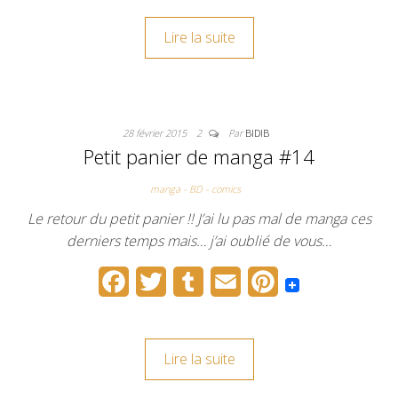
c
i
m
a
n
Lire la suite
e
t
b
i
t
b
t
l
l
e
o
e
r
r
28 février 2015
2
Par
BIDIB
o
r
e
Petit panier de manga #14
k
s
manga - BD - comics
t
Le retour du petit panier !! J’ai lu pas mal de manga ces
derniers temps mais… j’ai oublié de vous…
F
T
T
E
P
a
w
u
m
i
c
i
m
a
n
Lire la suite
e
t
b
i
t