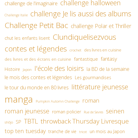
challenge halloween
challenge de l'imaginaire
challenge Je lis aussi des albums
Challenge Italie
Challenge Petit Bac
challenge Polar et Thriller
Clundiquelisezvous
chut les enfants lisent
contes et légendes
des livres en cuisine
crochet
fantasy
fantastique
des livres et des écrans en cuisine
l'école des loisirs
la BD de la semaine
Histoire
Japon
le mois des contes et légendes
Les gourmandises
littérature jeunesse
le tour du monde en 80 livres
manga
roman
Pumpkin Automn Challenge
roman jeunesse
seinen
roman policier
Rue de Sevres
TBTL
throwback Thursday Livresque
SP
shôjo
top ten tuesday
un mois au Japon
tranche de vie
tricot