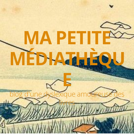
MA PETITE
MÉDIATHÈQU
E
blog d'une dyslexique amoureuse des
livres