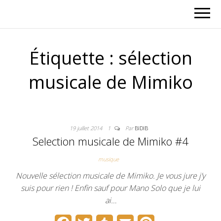
Étiquette :
sélection
musicale de Mimiko
19 juillet 2014
1
Par
BIDIB
Selection musicale de Mimiko #4
musique
Nouvelle sélection musicale de Mimiko. Je vous jure j’y
suis pour rien ! Enfin sauf pour Mano Solo que je lui
ai…