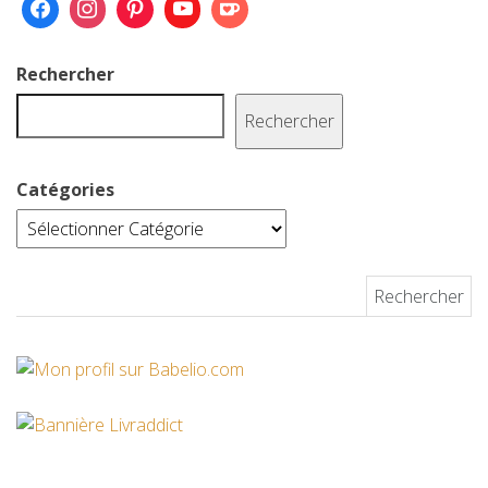
o
r
e
k
s
Rechercher
t
Rechercher
Catégories
Rechercher :