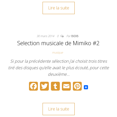
c
i
m
a
n
Lire la suite
e
t
b
i
t
b
t
l
l
e
o
e
r
r
30 mars 2014
0
Par
BIDIB
o
r
e
Selection musicale de Mimiko #2
k
s
musique
t
Si pour la précédente sélection j’ai choisit trois titres
tiré des disques qu’elle avait le plus écouté, pour cette
deuxième…
F
T
T
E
P
a
w
u
m
i
c
i
m
a
n
Lire la suite
e
t
b
i
t