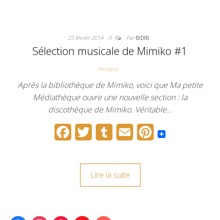
b
t
l
l
e
o
e
r
r
23 février 2014
0
Par
BIDIB
o
r
e
Sélection musicale de Mimiko #1
k
s
musique
t
Après la bibliothèque de Mimiko, voici que Ma petite
Médiathèque ouvre une nouvelle section : la
discothèque de Mimiko. Véritable…
F
T
T
E
P
a
w
u
m
i
c
i
m
a
n
Lire la suite
e
t
b
i
t
b
t
l
l
e
o
e
r
r