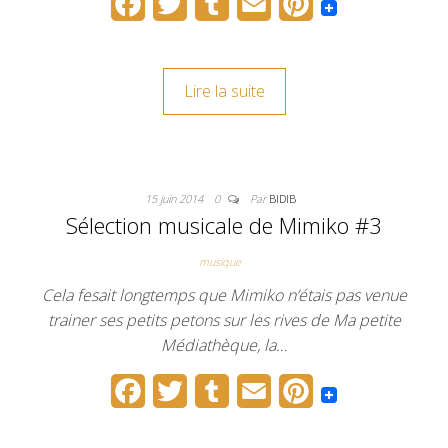
F
T
T
E
P
a
w
u
m
i
c
i
m
a
n
Lire la suite
e
t
b
i
t
b
t
l
l
e
o
e
r
r
15 juin 2014
0
Par
BIDIB
o
r
e
Sélection musicale de Mimiko #3
k
s
musique
t
Cela fesait longtemps que Mimiko n’étais pas venue
trainer ses petits petons sur les rives de Ma petite
Médiathèque, la…
F
T
T
E
P
a
w
u
m
i