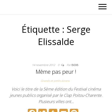
Étiquette :
Serge
Elissalde
14 novembre 2012
0
Par
BIDIB
Même pas peur !
Grands et petits écrans
Voici le titre de la 5ème édition du Festival cinéma
jeunes publics organisé par le Clap Poitou-Charente.
Plusieurs villes ont…