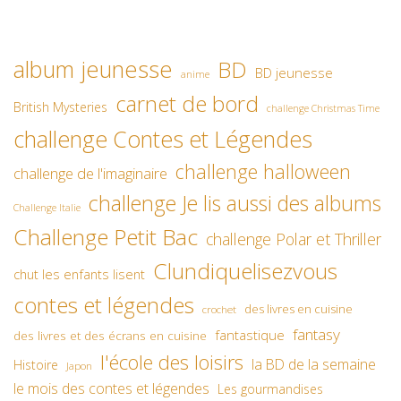
album jeunesse
BD
BD jeunesse
anime
carnet de bord
British Mysteries
challenge Christmas Time
challenge Contes et Légendes
challenge halloween
challenge de l'imaginaire
challenge Je lis aussi des albums
Challenge Italie
Challenge Petit Bac
challenge Polar et Thriller
Clundiquelisezvous
chut les enfants lisent
contes et légendes
des livres en cuisine
crochet
fantasy
fantastique
des livres et des écrans en cuisine
l'école des loisirs
la BD de la semaine
Histoire
Japon
le mois des contes et légendes
Les gourmandises