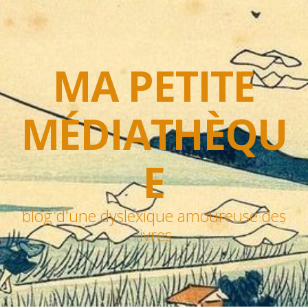
MA PETITE
MÉDIATHÈQU
E
blog d'une dyslexique amoureuse des
livres