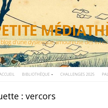
ETITE MÉDIAT
blog d'une dyslexique amoureuse des livres
ACCUEIL
BIBLIOTHÈQUE
CHALLENGES 2025
PA
uette :
vercors