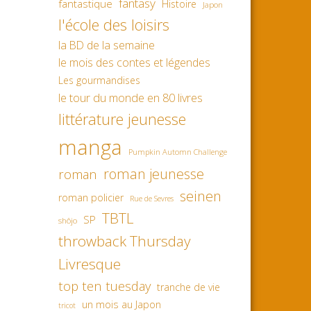
fantasy
fantastique
Histoire
Japon
l'école des loisirs
la BD de la semaine
le mois des contes et légendes
Les gourmandises
le tour du monde en 80 livres
littérature jeunesse
manga
Pumpkin Automn Challenge
roman jeunesse
roman
seinen
roman policier
Rue de Sevres
TBTL
SP
shôjo
throwback Thursday
Livresque
top ten tuesday
tranche de vie
un mois au Japon
tricot