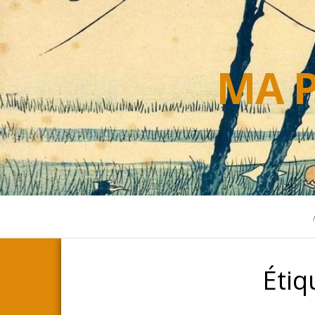
MA P
Étiq