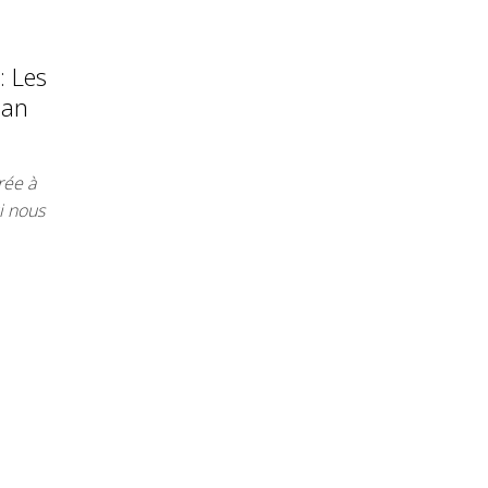
: Les
han
rée à
i nous