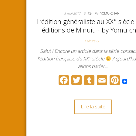
9 mai 2017
0
Par
YOMU-CHAN
L’édition généraliste au XX° siècle 
éditions de Minuit ~ by Yomu-c
Culture G
Salut ! Encore un article dans la série consac
l’édition française du XX° siècle
Aujourd’hu
allons parler…
F
T
T
E
P
a
w
u
m
i
c
i
m
a
n
Lire la suite
e
t
b
i
t
b
t
l
l
e
o
e
r
r