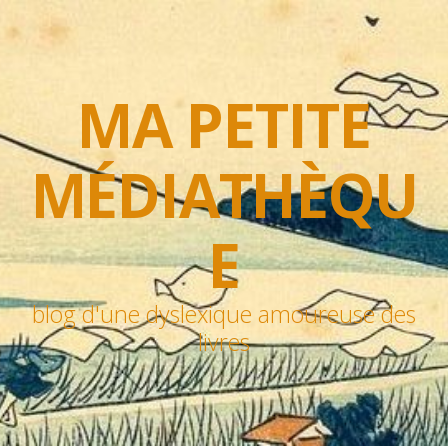
MA PETITE
MÉDIATHÈQU
E
blog d'une dyslexique amoureuse des
livres