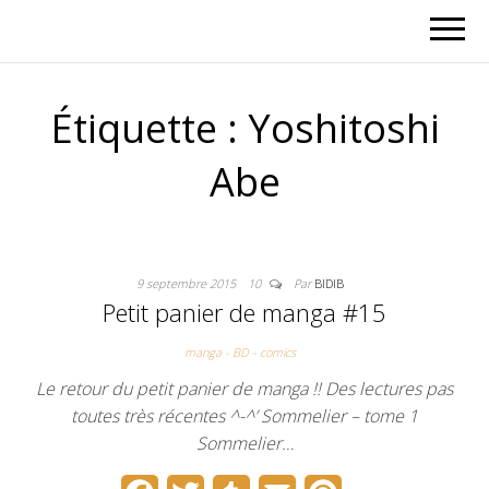
Étiquette :
Yoshitoshi
Abe
9 septembre 2015
10
Par
BIDIB
Petit panier de manga #15
manga - BD - comics
Le retour du petit panier de manga !! Des lectures pas
toutes très récentes ^-^’ Sommelier – tome 1
Sommelier…