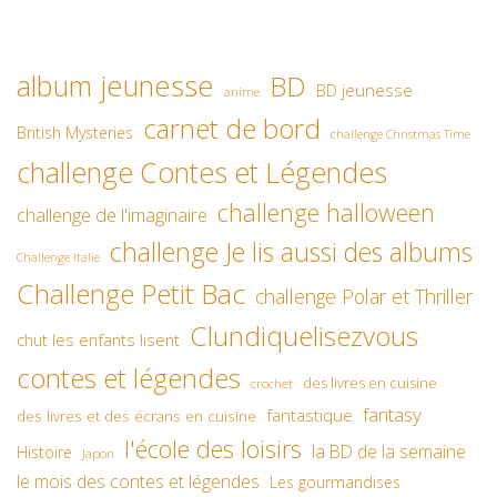
album jeunesse
BD
BD jeunesse
anime
carnet de bord
British Mysteries
challenge Christmas Time
challenge Contes et Légendes
challenge halloween
challenge de l'imaginaire
challenge Je lis aussi des albums
Challenge Italie
Challenge Petit Bac
challenge Polar et Thriller
Clundiquelisezvous
chut les enfants lisent
contes et légendes
des livres en cuisine
crochet
fantasy
fantastique
des livres et des écrans en cuisine
l'école des loisirs
la BD de la semaine
Histoire
Japon
le mois des contes et légendes
Les gourmandises