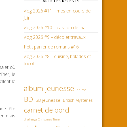
ARTICLES RÉCENTS
vlog 2026 #11 – mes en-cours de
juin
vlog 2026 #10 – cast-on de mai
vlog 2026 #9 – déco et travaux
Petit panier de romans #16
vlog 2026 #8 – cuisine, balades et
tricot
halet où
îner, le
llent le
album jeunesse
anime
BD
BD jeunesse
British Mysteries
carnet de bord
une tête
er, mais
challenge Christmas Time