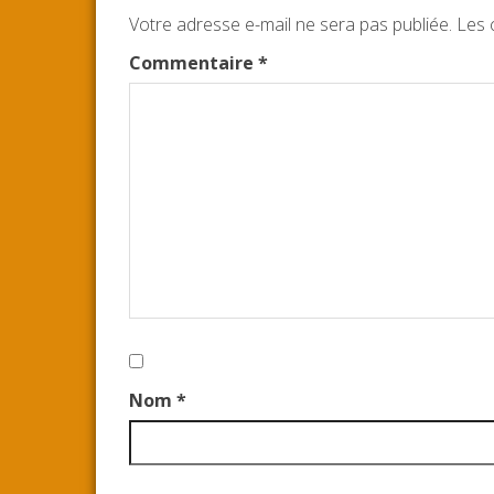
Votre adresse e-mail ne sera pas publiée.
o
r
e
Les 
k
s
Commentaire
*
t
Nom
*