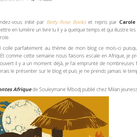
ndez-vous initié par
Betty Rose Books
et repris par
Carol
tre en lumière un livre lu il y a quelque temps et qui illustre le
role.
’il colle parfaitement au thème de mon blog ce mois-ci puis
 Et comme cette semaine nous faisons escale en Afrique, je pr
écouvert il y a un moment déjà, je l’ai emprunté de nombreuses f
erais le présenter sur le blog et puis je ne prends jamais le tem
ontes Afrique
de Souleymane Mbodj publié chez Milan jeuness