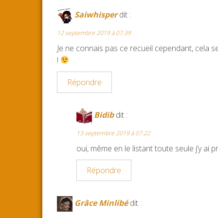
o
r
e
Saiwhisper
dit :
k
s
12 septembre 2019 à 07:39
t
Je ne connais pas ce recueil cependant, cela s
!
Répondre
Bidib
dit :
13 septembre 2019 à 07:22
oui, même en le listant toute seule j’y ai pr
Répondre
Grâce Minlibé
dit :