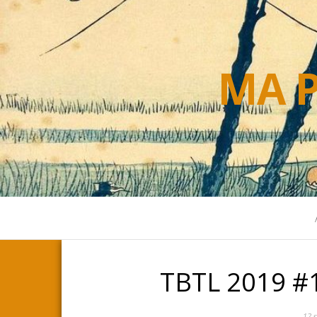
MA P
TBTL 2019 #1
12 