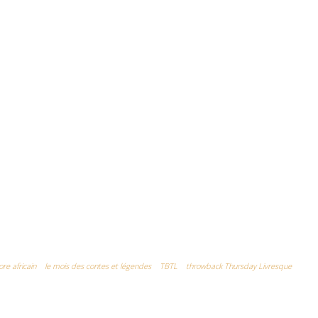
lore africain
le mois des contes et légendes
TBTL
throwback Thursday Livresque