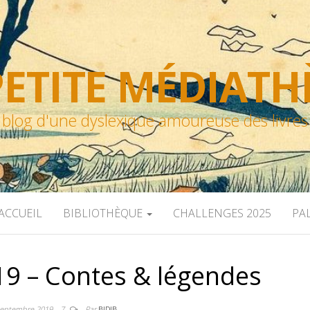
ETITE MÉDIAT
blog d'une dyslexique amoureuse des livres
ACCUEIL
BIBLIOTHÈQUE
CHALLENGES 2025
PA
9 – Contes & légendes
septembre 2019
7
Par
BIDIB