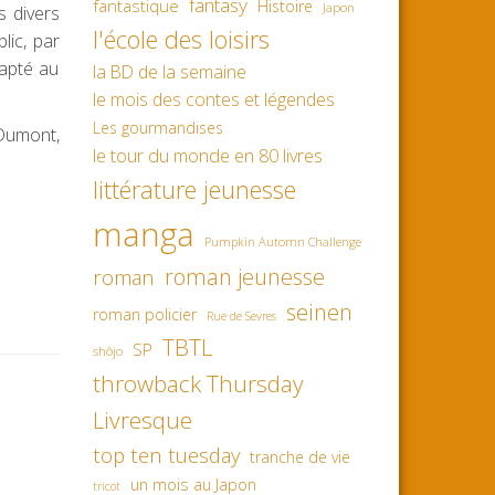
fantasy
fantastique
Histoire
Japon
s divers
l'école des loisirs
lic, par
dapté au
la BD de la semaine
le mois des contes et légendes
Les gourmandises
 Dumont,
le tour du monde en 80 livres
littérature jeunesse
manga
Pumpkin Automn Challenge
roman jeunesse
roman
seinen
roman policier
Rue de Sevres
TBTL
SP
shôjo
throwback Thursday
Livresque
top ten tuesday
tranche de vie
un mois au Japon
tricot