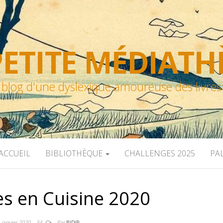
ETITE MÉDIAT
blog d'une dyslexique amoureuse des livres
ACCUEIL
BIBLIOTHÈQUE
CHALLENGES 2025
PA
es en Cuisine 2020
 janvier 2020
34
Par
BIDIB