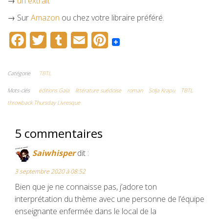
→
un extrait
→ Sur
Amazon
ou chez votre libraire préféré.
F
T
T
E
P
a
w
u
m
i
c
i
m
a
n
Catégorie
TBTL
e
t
b
i
t
Mots-clés
éditions Gaïa
littérature suédoise
roman
Solja Krapu
TBTL
throwback Thursday Livresque
b
t
l
l
e
o
e
r
r
5 commentaires
o
r
e
Saiwhisper
dit :
k
s
3 septembre 2020 à 08:52
t
Bien que je ne connaisse pas, j’adore ton
interprétation du thème avec une personne de l’équipe
enseignante enfermée dans le local de la