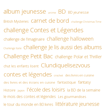
album jeunesse
BD
BD jeunesse
anime
carnet de bord
British Mysteries
challenge Christmas Time
challenge Contes et Légendes
challenge halloween
challenge de l'imaginaire
challenge Je lis aussi des albums
Challenge Italie
Challenge Petit Bac
challenge Polar et Thriller
Clundiquelisezvous
chut les enfants lisent
contes et légendes
des livres en cuisine
crochet
fantasy
fantastique
des livres et des écrans en cuisine
l'école des loisirs
la BD de la semaine
Histoire
Japon
le mois des contes et légendes
Les gourmandises
littérature jeunesse
le tour du monde en 80 livres