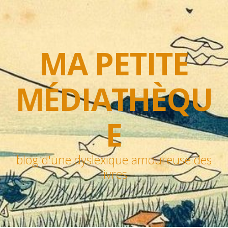
MA PETITE
MÉDIATHÈQU
E
blog d'une dyslexique amoureuse des
livres