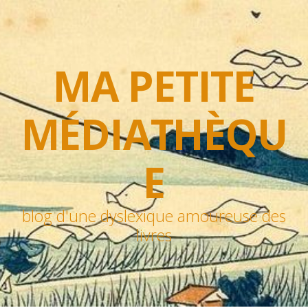
MA PETITE
MÉDIATHÈQU
E
blog d'une dyslexique amoureuse des
livres