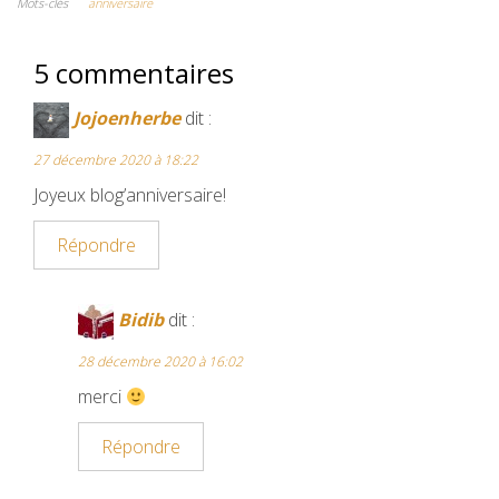
e
t
b
i
t
Mots-clés
anniversaire
b
t
l
l
e
5 commentaires
o
e
r
r
o
r
e
Jojoenherbe
dit :
k
s
27 décembre 2020 à 18:22
t
Joyeux blog’anniversaire!
Répondre
Bidib
dit :
28 décembre 2020 à 16:02
merci
Répondre