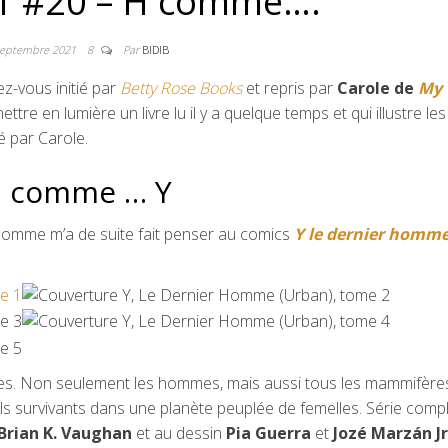
1 #20 – H comme….
septembre 2021
8
Par
BIDIB
z-vous initié par
Betty Rose Books
et repris par
Carole de
My
tre en lumière un livre lu il y a quelque temps et qui illustre les
 par Carole.
H comme … Y
mme m’a de suite fait penser au comics
Y le dernier homm
s. Non seulement les hommes, mais aussi tous les mammifère
uls survivants dans une planète peuplée de femelles. Série comp
Brian K. Vaughan
et au dessin
Pia Guerra
et
Jozé Marzán Jr