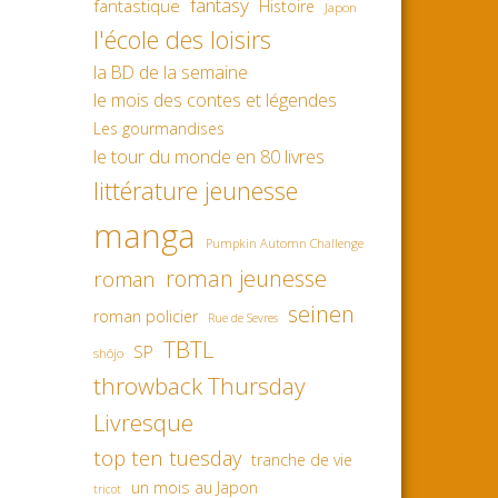
fantasy
fantastique
Histoire
Japon
l'école des loisirs
la BD de la semaine
le mois des contes et légendes
Les gourmandises
le tour du monde en 80 livres
littérature jeunesse
manga
Pumpkin Automn Challenge
roman jeunesse
roman
seinen
roman policier
Rue de Sevres
TBTL
SP
shôjo
throwback Thursday
Livresque
top ten tuesday
tranche de vie
un mois au Japon
tricot