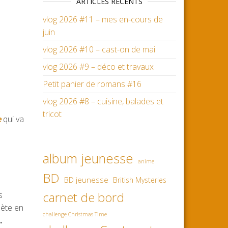
ARTICLES RÉCENTS
vlog 2026 #11 – mes en-cours de
juin
vlog 2026 #10 – cast-on de mai
vlog 2026 #9 – déco et travaux
Petit panier de romans #16
vlog 2026 #8 – cuisine, balades et
tricot
e
qui va
album jeunesse
anime
BD
BD jeunesse
British Mysteries
carnet de bord
s
lète en
challenge Christmas Time
.