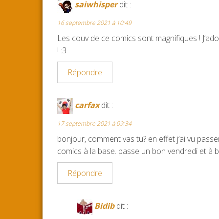
saiwhisper
dit :
16 septembre 2021 à 10:49
Les couv de ce comics sont magnifiques ! J’ador
! :3
Répondre
carfax
dit :
17 septembre 2021 à 09:34
bonjour, comment vas tu? en effet j’ai vu passe
comics à la base. passe un bon vendredi et à b
Répondre
Bidib
dit :