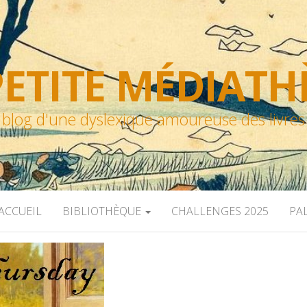
ETITE MÉDIAT
blog d'une dyslexique amoureuse des livres
ACCUEIL
BIBLIOTHÈQUE
CHALLENGES 2025
PA