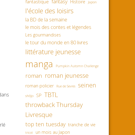
fantasy
fantastique
Histoire
Japon
l'école des loisirs
la BD de la semaine
le mois des contes et légendes
Les gourmandises
le tour du monde en 80 livres
littérature jeunesse
manga
Pumpkin Automn Challenge
roman jeunesse
roman
seinen
roman policier
Rue de Sevres
TBTL
 dans
SP
shôjo
throwback Thursday
Livresque
top ten tuesday
rlé
tranche de vie
un mois au Japon
tricot