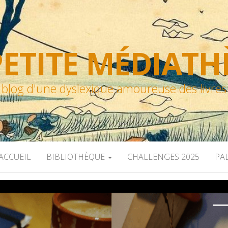
ETITE MÉDIAT
blog d'une dyslexique amoureuse des livres
ACCUEIL
BIBLIOTHÈQUE
CHALLENGES 2025
PA