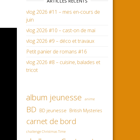
ARTICLES RÉCENTS
vlog 2026 #11 – mes en-cours de
juin
vlog 2026 #10 – cast-on de mai
vlog 2026 #9 – déco et travaux
Petit panier de romans #16
vlog 2026 #8 – cuisine, balades et
tricot
album jeunesse
anime
BD
BD jeunesse
British Mysteries
carnet de bord
challenge Christmas Time