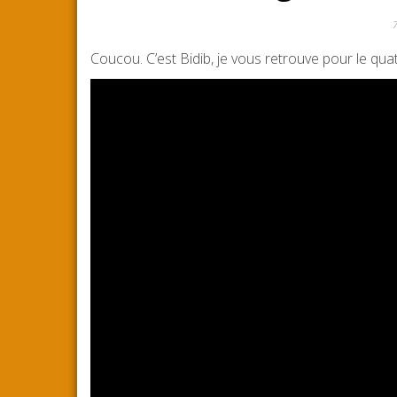
7
Coucou. C’est Bidib, je vous retrouve pour le quat