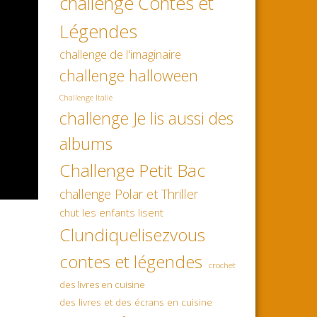
challenge Contes et
Légendes
challenge de l'imaginaire
challenge halloween
Challenge Italie
challenge Je lis aussi des
albums
Challenge Petit Bac
challenge Polar et Thriller
chut les enfants lisent
Clundiquelisezvous
contes et légendes
crochet
des livres en cuisine
des livres et des écrans en cuisine