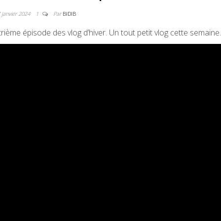
 janvier 2024
1
Par
BIDIB
rième épisode des vlog d’hiver. Un tout petit vlog cette semaine.