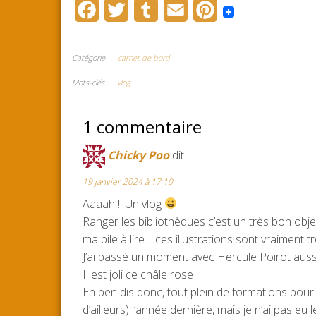
F
T
T
E
P
a
w
u
m
i
c
i
m
a
n
Catégorie
carnet de bord
e
t
b
i
t
Mots-clés
vlog
b
t
l
l
e
1 commentaire
o
e
r
r
o
r
e
Chicky Poo
dit :
k
s
19 janvier 2024 à 17:10
t
Aaaah !! Un vlog
Ranger les bibliothèques c’est un très bon obje
ma pile à lire… ces illustrations sont vraiment tr
J’ai passé un moment avec Hercule Poirot aussi
Il est joli ce châle rose !
Eh ben dis donc, tout plein de formations pour
d’ailleurs) l’année dernière, mais je n’ai pas eu le