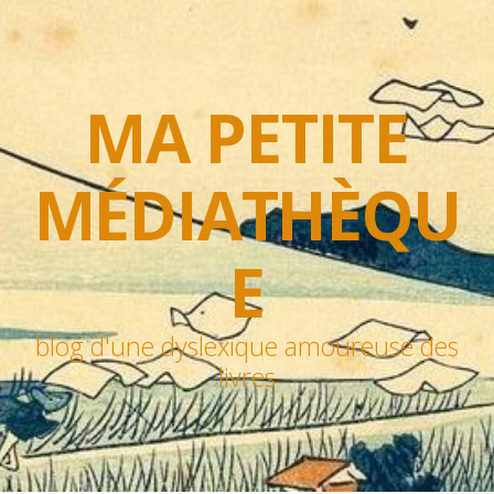
MA PETITE
MÉDIATHÈQU
E
blog d'une dyslexique amoureuse des
livres