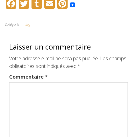
F
T
T
E
P
a
w
u
m
i
c
i
m
a
n
Catégorie
vlog
e
t
b
i
t
Laisser un commentaire
b
t
l
l
e
o
e
r
r
Votre adresse e-mail ne sera pas publiée.
Les champs
obligatoires sont indiqués avec
o
r
e
*
k
s
Commentaire
*
t