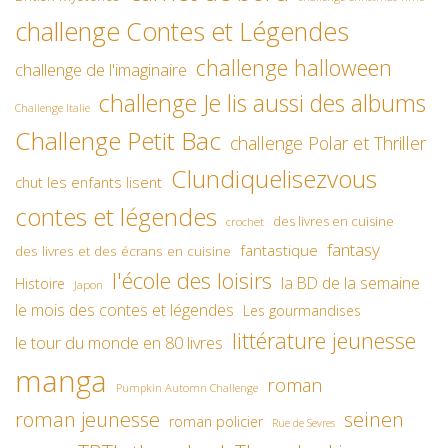
challenge Contes et Légendes
challenge halloween
challenge de l'imaginaire
challenge Je lis aussi des albums
Challenge Italie
Challenge Petit Bac
challenge Polar et Thriller
Clundiquelisezvous
chut les enfants lisent
contes et légendes
des livres en cuisine
crochet
fantasy
fantastique
des livres et des écrans en cuisine
l'école des loisirs
la BD de la semaine
Histoire
Japon
le mois des contes et légendes
Les gourmandises
littérature jeunesse
le tour du monde en 80 livres
manga
roman
Pumpkin Automn Challenge
roman jeunesse
seinen
roman policier
Rue de Sevres