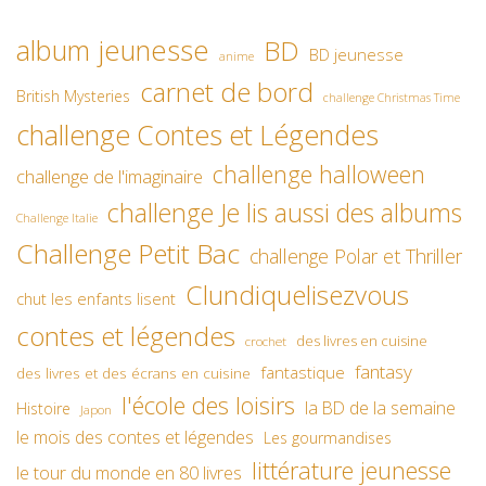
album jeunesse
BD
BD jeunesse
anime
carnet de bord
British Mysteries
challenge Christmas Time
challenge Contes et Légendes
challenge halloween
challenge de l'imaginaire
challenge Je lis aussi des albums
Challenge Italie
Challenge Petit Bac
challenge Polar et Thriller
Clundiquelisezvous
chut les enfants lisent
contes et légendes
des livres en cuisine
crochet
fantasy
fantastique
des livres et des écrans en cuisine
l'école des loisirs
la BD de la semaine
Histoire
Japon
le mois des contes et légendes
Les gourmandises
littérature jeunesse
le tour du monde en 80 livres