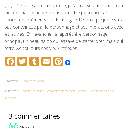
ça !). L’histoire avec la sorcière, je l’ai trouve pas super bien
menée, mais je ne peux pas vous dire pourquoi sans
spoiler des éléments clé de l’intrigue. Disons que je ne suis
pas convaincue par le personnage et ses interactions avec
les autres. En revanche, j’ai apprécié le personnage
principal, un beau salop qui essaye de s’améliorer, mais qui
retrouve toujours ses vieux réflexes.
F
T
T
E
P
a
w
u
m
i
c
i
m
a
n
Catégorie
carnet de bord
e
t
b
i
t
Mots-clés
carnet de bord
challenge halloween
lecture
visionnages de la
semaine
b
t
l
l
e
o
e
r
r
3 commentaires
o
r
e
Nini
dit :