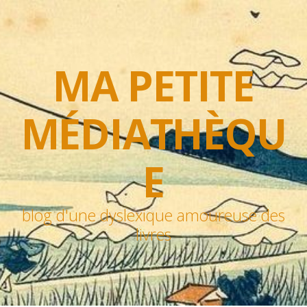
MA PETITE
MÉDIATHÈQU
E
blog d'une dyslexique amoureuse des
livres