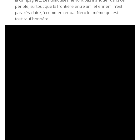
la campagne … Les difficultés ne vont pas manquer dans ce
périple, surtout que la frontière entre ami et ennemi n’est
pas très claire, à commencer par Nero lui-même qui est
tout sauf honnête.