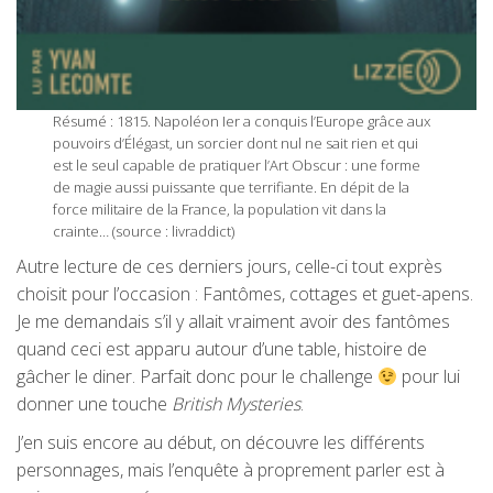
Résumé : 1815. Napoléon Ier a conquis l’Europe grâce aux
pouvoirs d’Élégast, un sorcier dont nul ne sait rien et qui
est le seul capable de pratiquer l’Art Obscur : une forme
de magie aussi puissante que terrifiante. En dépit de la
force militaire de la France, la population vit dans la
crainte… (source : livraddict)
Autre lecture de ces derniers jours, celle-ci tout exprès
choisit pour l’occasion : Fantômes, cottages et guet-apens.
Je me demandais s’il y allait vraiment avoir des fantômes
quand ceci est apparu autour d’une table, histoire de
gâcher le diner. Parfait donc pour le challenge
pour lui
donner une touche
British Mysteries
.
J’en suis encore au début, on découvre les différents
personnages, mais l’enquête à proprement parler est à