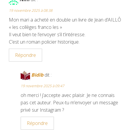
k
s
19 novembre 2025 à 08:38
t
Mon mari a acheté en double un livre de Jean d’AILLÔ
« les collèges franco les »
Il veut bien te l’envoyer s’il t’intéresse.
C’est un roman policier historique.
Répondre
Bidib
dit :
19 novembre 2025 à 09:47
oh merci ! j’accepte avec plaisir. Je ne connais
pas cet auteur. Peux-tu m’envoyer un message
privé sur Instagram ?
Répondre