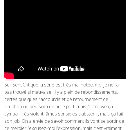
Sur SensCritique la série est très mal notée, moi je ne l’ai
pas trouvé si mauvaise. Il y a plein de rebondissements,
certes quelques raccourcis et de retournement de
situation un peu sorti de nulle part, mais j’ai trouvé ça
sympa. Très violent, âmes sensibles s’abstenir, mais ça fait
son job. On a envie de savoir comment ils vont se sortir de
ce merdier (excusez-moi l’expression, mais c’est vraiment