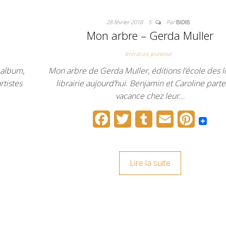
28 février 2018
5
Par
BIDIB
Mon arbre – Gerda Muller
littérature jeunesse
 album,
Mon arbre de Gerda Muller, éditions l’école des lo
rtistes
librairie aujourd’hui. Benjamin et Caroline part
vacance chez leur…
F
T
T
E
P
a
w
u
m
i
c
i
m
a
n
Lire la suite
e
t
b
i
t
b
t
l
l
e
o
e
r
r
o
r
e