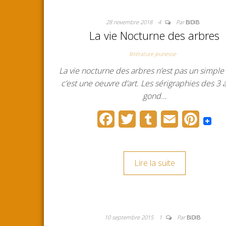
28 novembre 2018
4
Par
BIDIB
La vie Nocturne des arbres
littérature jeunesse
La vie nocturne des arbres n’est pas un simple
c’est une oeuvre d’art. Les sérigraphies des 3 a
gond…
F
T
T
E
P
a
w
u
m
i
c
i
m
a
n
Lire la suite
e
t
b
i
t
b
t
l
l
e
o
e
r
r
10 septembre 2015
1
Par
BIDIB
o
r
e