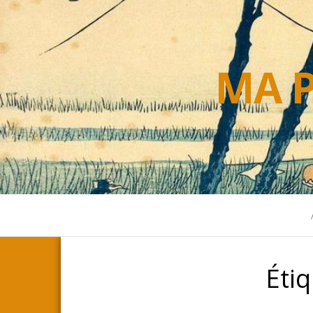
MA P
Étiq