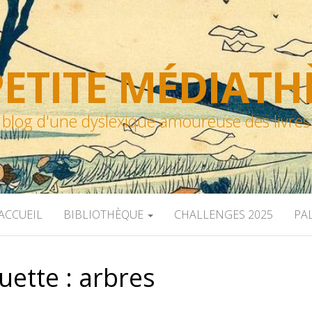
ETITE MÉDIAT
blog d'une dyslexique amoureuse des livres
ACCUEIL
BIBLIOTHÈQUE
CHALLENGES 2025
PA
uette :
arbres