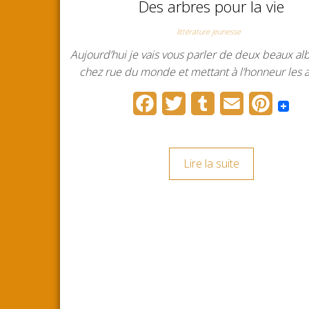
Des arbres pour la vie
k
s
littérature jeunesse
t
Aujourd’hui je vais vous parler de deux beaux a
chez rue du monde et mettant à l’honneur les 
F
T
T
E
P
a
w
u
m
i
c
i
m
a
n
Lire la suite
e
t
b
i
t
b
t
l
l
e
o
e
r
r
o
r
e
k
s
t