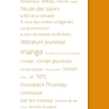
fantasy
fantastique
Histoire
Japon
l'école des loisirs
la BD de la semaine
le mois des contes et légendes
Les gourmandises
le tour du monde en 80 livres
littérature jeunesse
manga
Pumpkin Automn Challenge
roman jeunesse
roman
seinen
roman policier
Rue de Sevres
TBTL
SP
shôjo
throwback Thursday
Livresque
top ten tuesday
tranche de vie
un mois au Japon
tricot