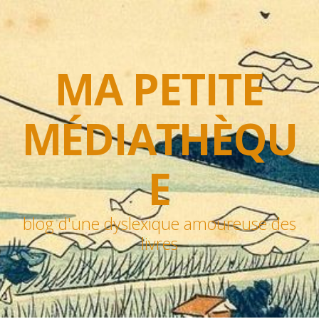
MA PETITE
MÉDIATHÈQU
E
blog d'une dyslexique amoureuse des
livres