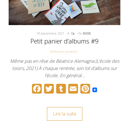
18 septembre 2021
8
Par
BIDIB
Petit panier d’albums #9
littérature jeunesse
Même pas en rêve de Béatrice Alemagna (L’école des
loisirs, 2021) À chaque rentrée, son lot d’albums sur
l’école. En général…
F
T
T
E
P
a
w
u
m
i
c
i
m
a
n
Lire la suite
e
t
b
i
t
b
t
l
l
e