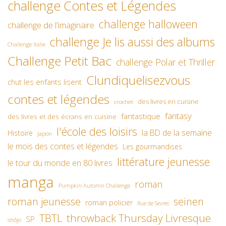
challenge Contes et Légendes
challenge halloween
challenge de l'imaginaire
challenge Je lis aussi des albums
Challenge Italie
Challenge Petit Bac
challenge Polar et Thriller
Clundiquelisezvous
chut les enfants lisent
contes et légendes
des livres en cuisine
crochet
fantasy
fantastique
des livres et des écrans en cuisine
l'école des loisirs
la BD de la semaine
Histoire
Japon
le mois des contes et légendes
Les gourmandises
littérature jeunesse
le tour du monde en 80 livres
manga
roman
Pumpkin Automn Challenge
roman jeunesse
seinen
roman policier
Rue de Sevres
TBTL
throwback Thursday Livresque
SP
shôjo