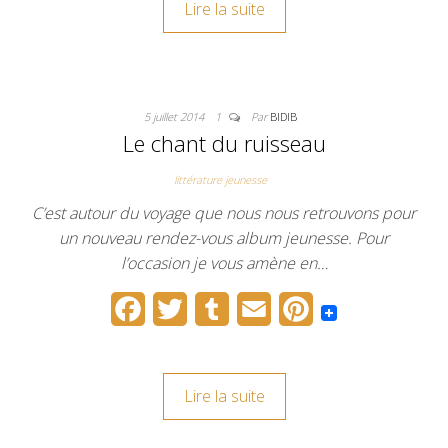
Lire la suite
e
t
b
i
t
b
t
l
l
e
o
e
r
r
5 juillet 2014
1
Par
BIDIB
o
r
e
Le chant du ruisseau
k
s
littérature jeunesse
t
C’est autour du voyage que nous nous retrouvons pour
un nouveau rendez-vous album jeunesse. Pour
l’occasion je vous amène en…
F
T
T
E
P
a
w
u
m
i
c
i
m
a
n
Lire la suite
e
t
b
i
t
b
t
l
l
e