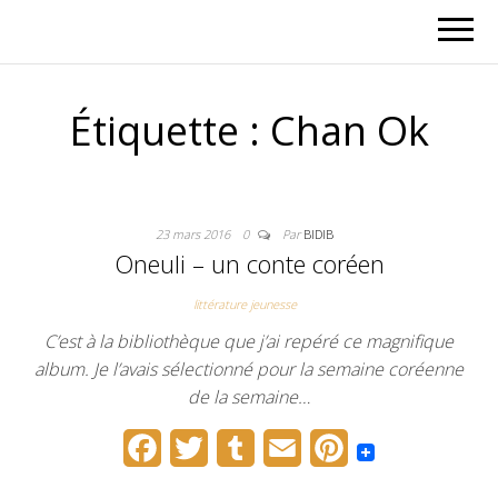
Étiquette :
Chan Ok
23 mars 2016
0
Par
BIDIB
Oneuli – un conte coréen
littérature jeunesse
C’est à la bibliothèque que j’ai repéré ce magnifique
album. Je l’avais sélectionné pour la semaine coréenne
de la semaine…
F
T
T
E
P
a
w
u
m
i