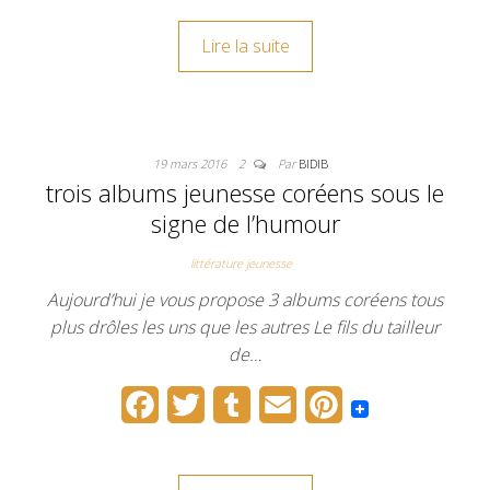
c
i
m
a
n
Lire la suite
e
t
b
i
t
b
t
l
l
e
o
e
r
r
19 mars 2016
2
Par
BIDIB
o
r
e
trois albums jeunesse coréens sous le
k
s
signe de l’humour
t
littérature jeunesse
Aujourd’hui je vous propose 3 albums coréens tous
plus drôles les uns que les autres Le fils du tailleur
de…
F
T
T
E
P
a
w
u
m
i
c
i
m
a
n