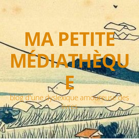
MA PETITE
MÉDIATHÈQU
E
blog d'une dyslexique amoureuse des
livres