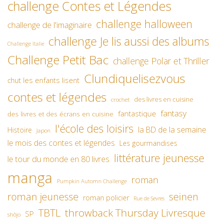
challenge Contes et Légendes
challenge halloween
challenge de l'imaginaire
challenge Je lis aussi des albums
Challenge Italie
Challenge Petit Bac
challenge Polar et Thriller
Clundiquelisezvous
chut les enfants lisent
contes et légendes
des livres en cuisine
crochet
fantasy
fantastique
des livres et des écrans en cuisine
l'école des loisirs
la BD de la semaine
Histoire
Japon
le mois des contes et légendes
Les gourmandises
littérature jeunesse
le tour du monde en 80 livres
manga
roman
Pumpkin Automn Challenge
roman jeunesse
seinen
roman policier
Rue de Sevres
TBTL
throwback Thursday Livresque
SP
shôjo