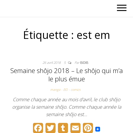
Étiquette :
est em
26 avril 2018
5
Par
BIDIB
Semaine shôjo 2018 – Le shôjo qui m’a
le plus émue
manga - BD - comics
Comme chaque année au mois d’avril, le club shôjo
organise la semaine shôjo. Comme chaque année la
semaine shôjo est…
F
T
T
E
P