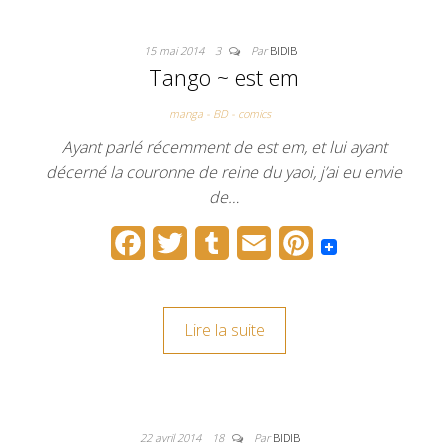
o
e
r
r
15 mai 2014
3
Par
BIDIB
o
r
e
Tango ~ est em
k
s
manga - BD - comics
t
Ayant parlé récemment de est em, et lui ayant
décerné la couronne de reine du yaoi, j’ai eu envie
de…
F
T
T
E
P
a
w
u
m
i
c
i
m
a
n
Lire la suite
e
t
b
i
t
b
t
l
l
e
o
e
r
r
22 avril 2014
18
Par
BIDIB
o
r
e