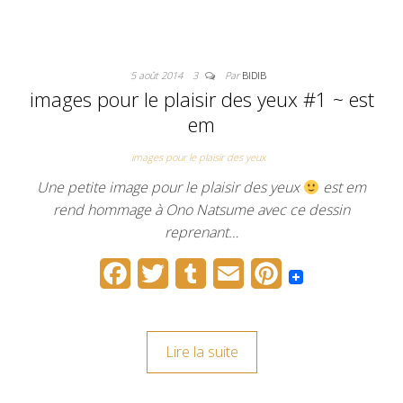
b
t
l
l
e
o
e
r
r
5 août 2014
3
Par
BIDIB
o
r
e
images pour le plaisir des yeux #1 ~ est
k
s
em
t
images pour le plaisir des yeux
Une petite image pour le plaisir des yeux
est em
rend hommage à Ono Natsume avec ce dessin
reprenant…
F
T
T
E
P
a
w
u
m
i
c
i
m
a
n
Lire la suite
e
t
b
i
t
b
t
l
l
e