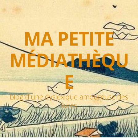
MA PETITE
MÉDIATHÈQU
E
blog d'une dyslexique amoureuse des
livres