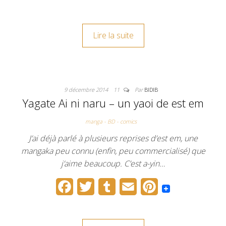
a
w
u
m
i
c
i
m
a
n
Lire la suite
e
t
b
i
t
b
t
l
l
e
o
e
r
r
9 décembre 2014
11
Par
BIDIB
o
r
e
Yagate Ai ni naru – un yaoi de est em
k
s
manga - BD - comics
t
J’ai déjà parlé à plusieurs reprises d’est em, une
mangaka peu connu (enfin, peu commercialisé) que
j’aime beaucoup. C’est a-yin…
F
T
T
E
P
a
w
u
m
i
c
i
m
a
n