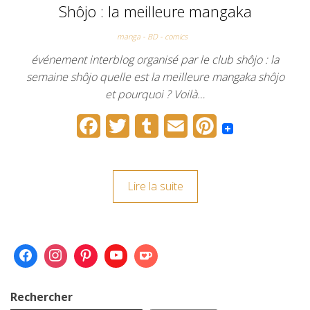
Shôjo : la meilleure mangaka
k
s
manga - BD - comics
t
événement interblog organisé par le club shôjo : la
semaine shôjo quelle est la meilleure mangaka shôjo
et pourquoi ? Voilà…
F
T
T
E
P
a
w
u
m
i
c
i
m
a
n
Lire la suite
e
t
b
i
t
b
t
l
l
e
o
e
r
r
o
r
e
k
s
Rechercher