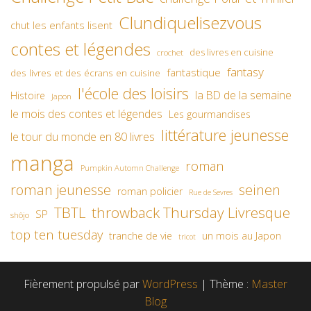
Clundiquelisezvous
chut les enfants lisent
contes et légendes
des livres en cuisine
crochet
fantasy
fantastique
des livres et des écrans en cuisine
l'école des loisirs
la BD de la semaine
Histoire
Japon
le mois des contes et légendes
Les gourmandises
littérature jeunesse
le tour du monde en 80 livres
manga
roman
Pumpkin Automn Challenge
roman jeunesse
seinen
roman policier
Rue de Sevres
TBTL
throwback Thursday Livresque
SP
shôjo
top ten tuesday
un mois au Japon
tranche de vie
tricot
Fièrement propulsé par
WordPress
|
Thème :
Master
Blog