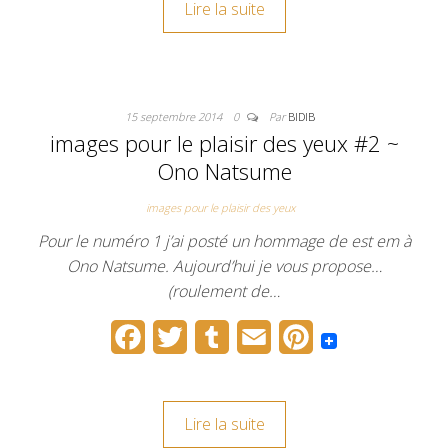
Lire la suite
e
t
b
i
t
b
t
l
l
e
o
e
r
r
15 septembre 2014
0
Par
BIDIB
o
r
e
images pour le plaisir des yeux #2 ~
k
s
Ono Natsume
t
images pour le plaisir des yeux
Pour le numéro 1 j’ai posté un hommage de est em à
Ono Natsume. Aujourd’hui je vous propose…
(roulement de…
F
T
T
E
P
a
w
u
m
i
c
i
m
a
n
Lire la suite
e
t
b
i
t