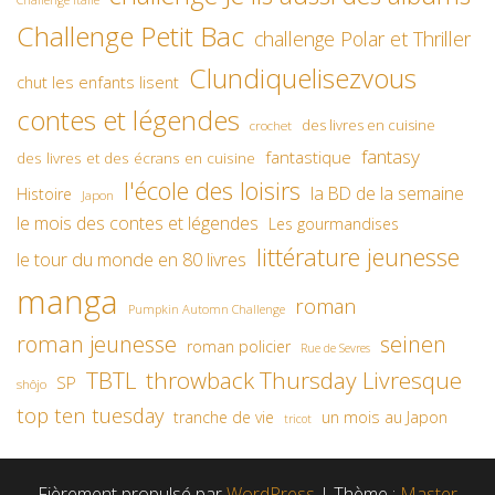
Challenge Petit Bac
challenge Polar et Thriller
Clundiquelisezvous
chut les enfants lisent
contes et légendes
des livres en cuisine
crochet
fantasy
fantastique
des livres et des écrans en cuisine
l'école des loisirs
la BD de la semaine
Histoire
Japon
le mois des contes et légendes
Les gourmandises
littérature jeunesse
le tour du monde en 80 livres
manga
roman
Pumpkin Automn Challenge
roman jeunesse
seinen
roman policier
Rue de Sevres
TBTL
throwback Thursday Livresque
SP
shôjo
top ten tuesday
un mois au Japon
tranche de vie
tricot
Fièrement propulsé par
WordPress
|
Thème :
Master