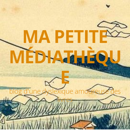
MA PETITE
MÉDIATHÈQU
E
blog d'une dyslexique amoureuse des
livres