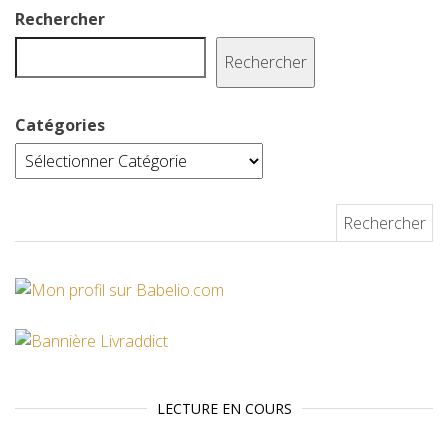
k
s
Rechercher
t
Rechercher
Catégories
Rechercher :
LECTURE EN COURS