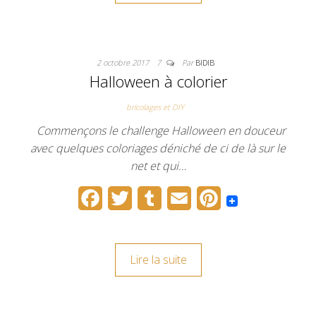
b
t
l
l
e
o
e
r
r
2 octobre 2017
7
Par
BIDIB
o
r
e
Halloween à colorier
k
s
bricolages et DIY
t
Commençons le challenge Halloween en douceur
avec quelques coloriages déniché de ci de là sur le
net et qui…
F
T
T
E
P
a
w
u
m
i
c
i
m
a
n
Lire la suite
e
t
b
i
t
b
t
l
l
e