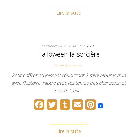
c
i
m
a
n
Lire la suite
e
t
b
i
t
b
t
l
l
e
o
e
r
r
14 octobre 2017
2
Par
BIDIB
o
r
e
Halloween la sorcière
k
s
littérature jeunesse
t
Petit coffret réunissant réunissant 2 mini albums (l’un
avec l’histoire, l’autre avec les textes des chansons) et
un cd. C’est…
F
T
T
E
P
a
w
u
m
i
c
i
m
a
n
Lire la suite
e
t
b
i
t