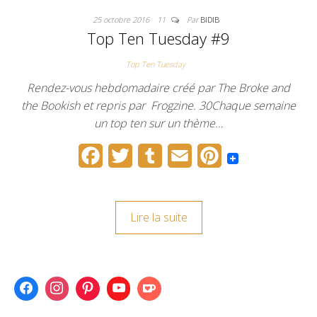
o
e
r
r
25 octobre 2016
11
Par
BIDIB
o
r
e
Top Ten Tuesday #9
k
s
Top Ten Tuesday
t
Rendez-vous hebdomadaire créé par The Broke and
the Bookish et repris par Frogzine. 30Chaque semaine
un top ten sur un thème…
F
T
T
E
P
a
w
u
m
i
c
i
m
a
n
Lire la suite
e
t
b
i
t
b
t
l
l
e
o
e
r
r
o
r
e