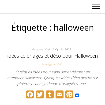
Étiquette :
halloween
6 octobre 2019
7
Par
BIDIB
idées coloriages et déco pour Halloween
bricolages et DIY
Quelques idées pour s’amuser et décorer en
attendant Halloween. Quelques idées déco pioché sur
pinterest : une guirlande d’araignées, une…
F
T
T
E
P
a
w
u
m
i