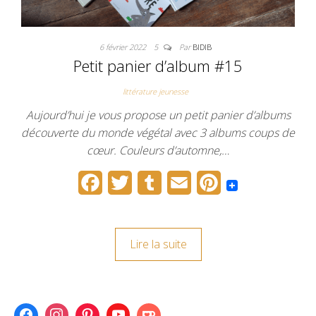
6 février 2022
5
Par
BIDIB
Petit panier d’album #15
littérature jeunesse
Aujourd’hui je vous propose un petit panier d’albums
découverte du monde végétal avec 3 albums coups de
cœur. Couleurs d’automne,…
F
T
T
E
P
a
w
u
m
i
c
i
m
a
n
Lire la suite
e
t
b
i
t
b
t
l
l
e
o
e
r
r