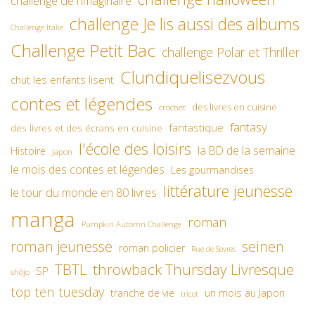
challenge de l'imaginaire
challenge Je lis aussi des albums
Challenge Italie
Challenge Petit Bac
challenge Polar et Thriller
Clundiquelisezvous
chut les enfants lisent
contes et légendes
des livres en cuisine
crochet
fantasy
fantastique
des livres et des écrans en cuisine
l'école des loisirs
la BD de la semaine
Histoire
Japon
le mois des contes et légendes
Les gourmandises
littérature jeunesse
le tour du monde en 80 livres
manga
roman
Pumpkin Automn Challenge
roman jeunesse
seinen
roman policier
Rue de Sevres
TBTL
throwback Thursday Livresque
SP
shôjo
top ten tuesday
un mois au Japon
tranche de vie
tricot