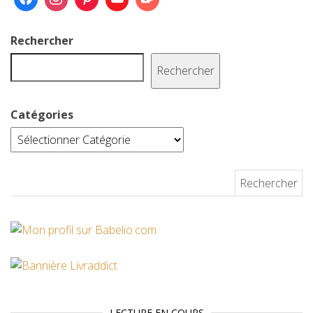
o
r
e
k
s
Rechercher
t
Rechercher
Catégories
Rechercher :
LECTURE EN COURS