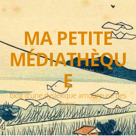
MA PETITE
MÉDIATHÈQU
E
blog d'une dyslexique amoureuse des
livres