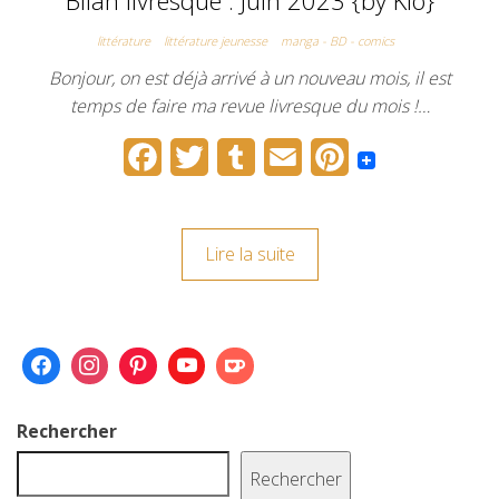
littérature
littérature jeunesse
manga - BD - comics
Bonjour, on est déjà arrivé à un nouveau mois, il est
temps de faire ma revue livresque du mois !…
F
T
T
E
P
a
w
u
m
i
c
i
m
a
n
Lire la suite
e
t
b
i
t
b
t
l
l
e
o
e
r
r
o
r
e
k
s
Rechercher
t
Rechercher