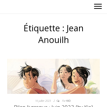
Étiquette :
Jean
Anouilh
16 juillet 2023
2
Par
KIO
Bilan livresque : Juin 2023 {by Kio}