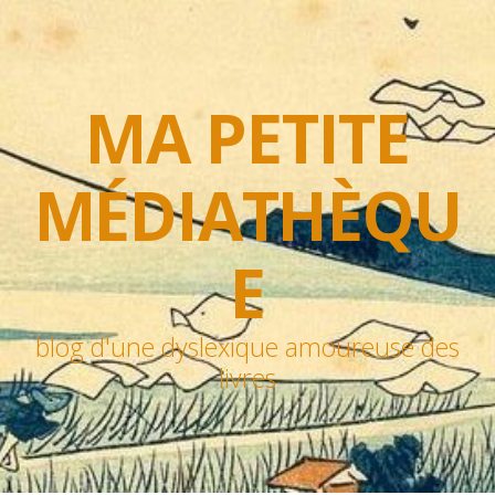
MA PETITE
MÉDIATHÈQU
E
blog d'une dyslexique amoureuse des
livres