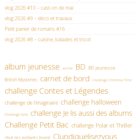
vlog 2026 #10 – cast-on de mai
vlog 2026 #9 – déco et travaux
Petit panier de romans #16
vlog 2026 #8 – cuisine, balades et tricot
album jeunesse
BD
BD jeunesse
anime
carnet de bord
British Mysteries
challenge Christmas Time
challenge Contes et Légendes
challenge halloween
challenge de l'imaginaire
challenge Je lis aussi des albums
Challenge Italie
Challenge Petit Bac
challenge Polar et Thriller
Clundiquelisezvous
chut les enfants lisent