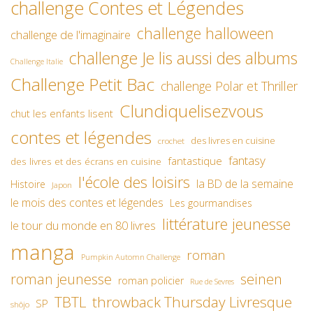
challenge Contes et Légendes
challenge halloween
challenge de l'imaginaire
challenge Je lis aussi des albums
Challenge Italie
Challenge Petit Bac
challenge Polar et Thriller
Clundiquelisezvous
chut les enfants lisent
contes et légendes
des livres en cuisine
crochet
fantasy
fantastique
des livres et des écrans en cuisine
l'école des loisirs
la BD de la semaine
Histoire
Japon
le mois des contes et légendes
Les gourmandises
littérature jeunesse
le tour du monde en 80 livres
manga
roman
Pumpkin Automn Challenge
roman jeunesse
seinen
roman policier
Rue de Sevres
TBTL
throwback Thursday Livresque
SP
shôjo