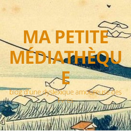
MA PETITE
MÉDIATHÈQU
E
blog d'une dyslexique amoureuse des
livres