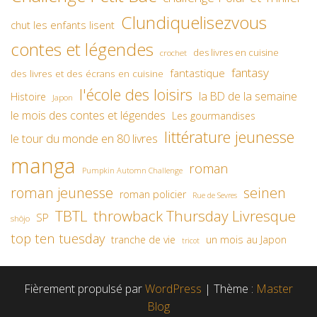
Clundiquelisezvous
chut les enfants lisent
contes et légendes
des livres en cuisine
crochet
fantasy
fantastique
des livres et des écrans en cuisine
l'école des loisirs
la BD de la semaine
Histoire
Japon
le mois des contes et légendes
Les gourmandises
littérature jeunesse
le tour du monde en 80 livres
manga
roman
Pumpkin Automn Challenge
roman jeunesse
seinen
roman policier
Rue de Sevres
TBTL
throwback Thursday Livresque
SP
shôjo
top ten tuesday
un mois au Japon
tranche de vie
tricot
Fièrement propulsé par
WordPress
|
Thème :
Master
Blog