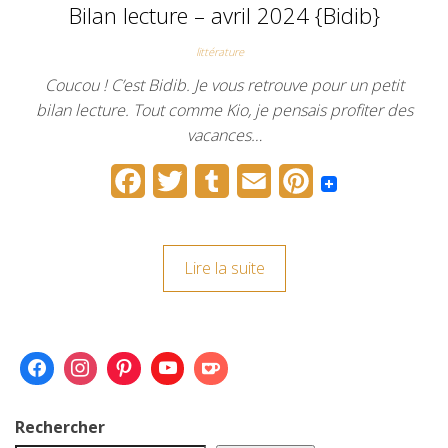
Bilan lecture – avril 2024 {Bidib}
littérature
Coucou ! C’est Bidib. Je vous retrouve pour un petit
bilan lecture. Tout comme Kio, je pensais profiter des
vacances…
F
T
T
E
P
a
w
u
m
i
c
i
m
a
n
Lire la suite
e
t
b
i
t
b
t
l
l
e
o
e
r
r
o
r
e
k
s
Rechercher