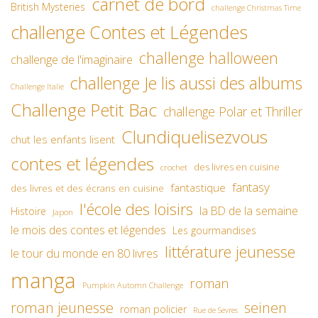
carnet de bord
British Mysteries
challenge Christmas Time
challenge Contes et Légendes
challenge halloween
challenge de l'imaginaire
challenge Je lis aussi des albums
Challenge Italie
Challenge Petit Bac
challenge Polar et Thriller
Clundiquelisezvous
chut les enfants lisent
contes et légendes
des livres en cuisine
crochet
fantasy
fantastique
des livres et des écrans en cuisine
l'école des loisirs
la BD de la semaine
Histoire
Japon
le mois des contes et légendes
Les gourmandises
littérature jeunesse
le tour du monde en 80 livres
manga
roman
Pumpkin Automn Challenge
roman jeunesse
seinen
roman policier
Rue de Sevres