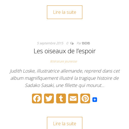
c
i
m
a
n
Lire la suite
e
t
b
i
t
b
t
l
l
e
o
e
r
r
5 septembre 2015
0
Par
BIDIB
o
r
e
Les oiseaux de l’espoir
k
s
littérature jeunesse
t
Judith Loske, illustratrice allemande, reprend dans cet
album magnifiquement illustré la tragique histoire de
Sadako Sasaki, une fillette qui mourut…
F
T
T
E
P
a
w
u
m
i
c
i
m
a
n
Lire la suite
e
t
b
i
t