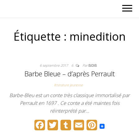
Étiquette :
minedition
6 septembre 2017
6
Par
BIDIB
Barbe Bleue – d’après Perrault
littérature jeunesse
Barbe-Bleu est un conte très classique immortalisé par
Perrault en 1697 . Ce conte a été maintes fois
réinterprété par…
F
T
T
E
P
a
w
u
m
i