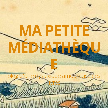
MA PETITE
MÉDIATHÈQU
E
blog d'une dyslexique amoureuse des
livres