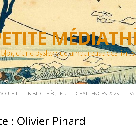
ETITE MÉDIAT
blog d'une dyslexique amoureuse des livres
ACCUEIL
BIBLIOTHÈQUE
CHALLENGES 2025
PA
te :
Olivier Pinard