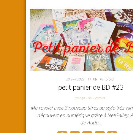
20 avril 2022
11
Par
BIDIB
petit panier de BD #23
manga - BD - comics
Me revoici avec 3 nouveau titres au style très vari
découvert en numérique grâce à NetGalley. 
de Aude…