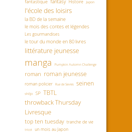
fantasy
fantastique
Histoire
Japon
l'école des loisirs
la BD de la semaine
le mois des contes et légendes
Les gourmandises
le tour du monde en 80 livres
littérature jeunesse
manga
Pumpkin Automn Challenge
roman jeunesse
roman
seinen
roman policier
Rue de Sevres
TBTL
SP
shôjo
throwback Thursday
Livresque
top ten tuesday
tranche de vie
un mois au Japon
tricot