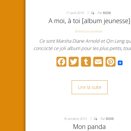
17 avril 2019
1
Par
BIDIB
A moi, à toi [album jeunesse]
littérature jeunesse
Ce sont Marsha Diane Arnold et Qin Leng qu
concocté ce joli album pour les plus petits, tou
F
T
T
E
P
a
w
u
m
i
c
i
m
a
n
Lire la suite
e
t
b
i
t
b
t
l
l
e
o
e
r
r
16 octobre 2013
1
Par
BIDIB
o
r
e
Mon panda