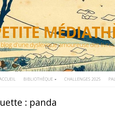
ETITE MÉDIAT
blog d'une dyslexique amoureuse des livres
ACCUEIL
BIBLIOTHÈQUE
CHALLENGES 2025
PA
quette :
panda