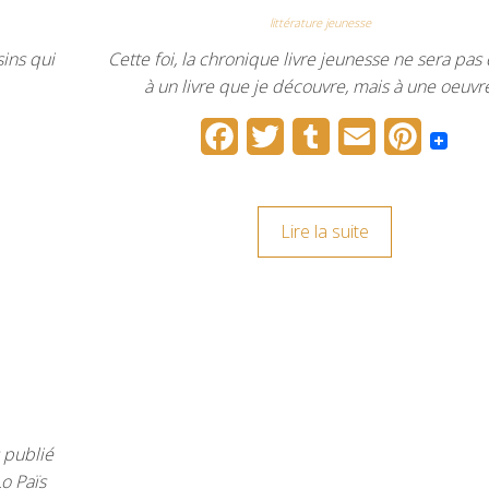
k
s
littérature jeunesse
t
sins qui
Cette foi, la chronique livre jeunesse ne sera pas
à un livre que je découvre, mais à une oeuv
F
T
T
E
P
a
w
u
m
i
c
i
m
a
n
Lire la suite
e
t
b
i
t
b
t
l
l
e
o
e
r
r
o
r
e
k
s
t
 publié
Lo Païs