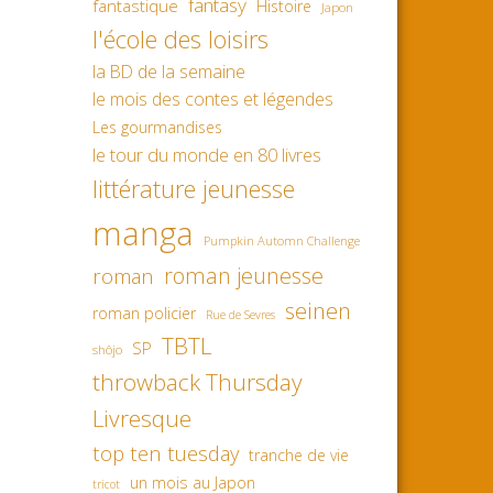
fantasy
fantastique
Histoire
Japon
l'école des loisirs
la BD de la semaine
le mois des contes et légendes
Les gourmandises
le tour du monde en 80 livres
littérature jeunesse
manga
Pumpkin Automn Challenge
roman jeunesse
roman
seinen
roman policier
Rue de Sevres
TBTL
SP
shôjo
throwback Thursday
Livresque
top ten tuesday
tranche de vie
un mois au Japon
tricot