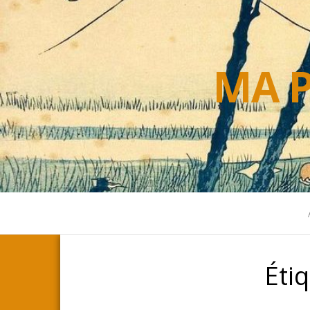
MA P
Éti