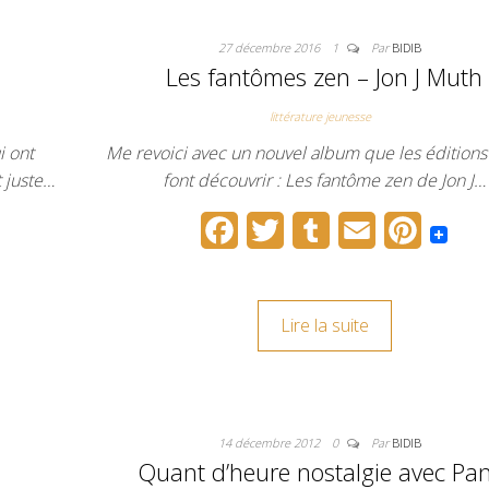
27 décembre 2016
1
Par
BIDIB
Les fantômes zen – Jon J Muth
littérature jeunesse
i ont
Me revoici avec un nouvel album que les éditions
t juste…
font découvrir : Les fantôme zen de Jon J…
F
T
T
E
P
a
w
u
m
i
c
i
m
a
n
Lire la suite
e
t
b
i
t
b
t
l
l
e
o
e
r
r
14 décembre 2012
0
Par
BIDIB
o
r
e
Quant d’heure nostalgie avec Pa