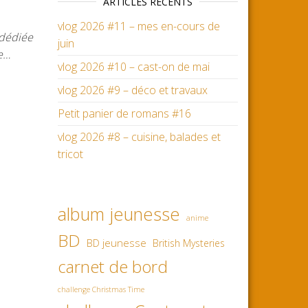
ARTICLES RÉCENTS
vlog 2026 #11 – mes en-cours de
 dédiée
juin
re…
vlog 2026 #10 – cast-on de mai
vlog 2026 #9 – déco et travaux
Petit panier de romans #16
vlog 2026 #8 – cuisine, balades et
tricot
album jeunesse
anime
BD
BD jeunesse
British Mysteries
carnet de bord
challenge Christmas Time