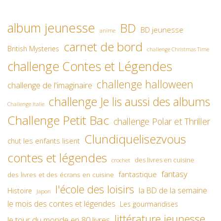
album jeunesse
BD
BD jeunesse
anime
carnet de bord
British Mysteries
challenge Christmas Time
challenge Contes et Légendes
challenge halloween
challenge de l'imaginaire
challenge Je lis aussi des albums
Challenge Italie
Challenge Petit Bac
challenge Polar et Thriller
Clundiquelisezvous
chut les enfants lisent
contes et légendes
des livres en cuisine
crochet
fantasy
fantastique
des livres et des écrans en cuisine
l'école des loisirs
la BD de la semaine
Histoire
Japon
le mois des contes et légendes
Les gourmandises
littérature jeunesse
le tour du monde en 80 livres