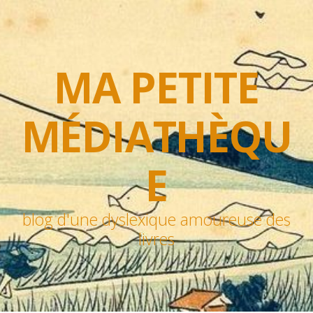
MA PETITE
MÉDIATHÈQU
E
blog d'une dyslexique amoureuse des
livres