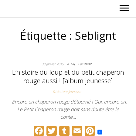
Étiquette :
Seblignt
30 janvier 2019
4
Par
BIDIB
L’histoire du loup et du petit chaperon
rouge aussi ! [album jeunesse]
littérature jeunesse
Encore un chaperon rouge détourné ! Oui, encore un.
Le Petit Chaperon rouge doit sans doute être le
conte…
F
T
T
E
P