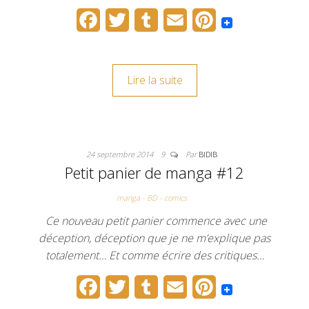
F
T
T
E
P
a
w
u
m
i
c
i
m
a
n
Lire la suite
e
t
b
i
t
b
t
l
l
e
o
e
r
r
24 septembre 2014
9
Par
BIDIB
o
r
e
Petit panier de manga #12
k
s
manga - BD - comics
t
Ce nouveau petit panier commence avec une
déception, déception que je ne m’explique pas
totalement… Et comme écrire des critiques…
F
T
T
E
P