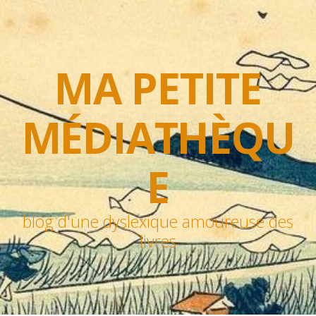
MA PETITE
MÉDIATHÈQU
E
blog d'une dyslexique amoureuse des
livres