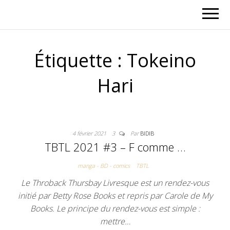
Étiquette :
Tokeino
Hari
4 février 2021
3
Par
BIDIB
TBTL 2021 #3 – F comme …
manga - BD - comics
TBTL
Le Throback Thursbay Livresque est un rendez-vous
initié par Betty Rose Books et repris par Carole de My
Books. Le principe du rendez-vous est simple :
mettre…