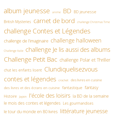
album jeunesse
BD
BD jeunesse
anime
carnet de bord
British Mysteries
challenge Christmas Time
challenge Contes et Légendes
challenge halloween
challenge de l'imaginaire
challenge Je lis aussi des albums
Challenge Italie
Challenge Petit Bac
challenge Polar et Thriller
Clundiquelisezvous
chut les enfants lisent
contes et légendes
des livres en cuisine
crochet
fantasy
fantastique
des livres et des écrans en cuisine
l'école des loisirs
la BD de la semaine
Histoire
Japon
le mois des contes et légendes
Les gourmandises
littérature jeunesse
le tour du monde en 80 livres