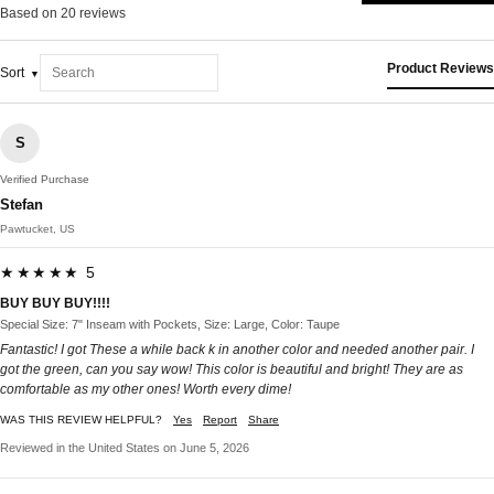
Based on 20 reviews
Product Reviews
Sort
S
Verified Purchase
Stefan
Pawtucket, US
★★★★★ 5
BUY BUY BUY!!!!
Special Size: 7" Inseam with Pockets, Size: Large, Color: Taupe
Fantastic! I got These a while back k in another color and needed another pair. I
got the green, can you say wow! This color is beautiful and bright! They are as
comfortable as my other ones! Worth every dime!
WAS THIS REVIEW HELPFUL?
Yes
Report
Share
Reviewed in the United States on June 5, 2026