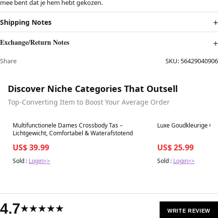
mee bent dat je hem hebt gekozen.
Shipping Notes
Exchange/Return Notes
Share
SKU:
56429040906
Discover Niche Categories That Outsell
Top-Converting Item to Boost Your Average Order
Best in 7 days
Best in 7 days
Multifunctionele Dames Crossbody Tas –
Luxe Goudkleurige Oor
Lichtgewicht, Comfortabel & Waterafstotend
US$ 39.99
US$ 25.99
Sold :
Login>>
Sold :
Login>>
4.7
★★★★★
WRITE REVIEW