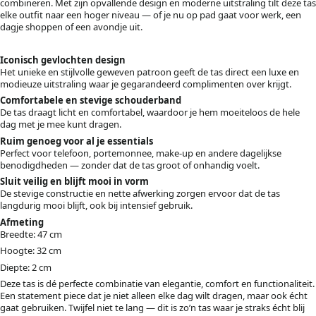
combineren. Met zijn opvallende design en moderne uitstraling tilt deze tas
elke outfit naar een hoger niveau — of je nu op pad gaat voor werk, een
dagje shoppen of een avondje uit.
Iconisch gevlochten design
Het unieke en stijlvolle geweven patroon geeft de tas direct een luxe en
modieuze uitstraling waar je gegarandeerd complimenten over krijgt.
Comfortabele en stevige schouderband
De tas draagt licht en comfortabel, waardoor je hem moeiteloos de hele
dag met je mee kunt dragen.
Ruim genoeg voor al je essentials
Perfect voor telefoon, portemonnee, make-up en andere dagelijkse
benodigdheden — zonder dat de tas groot of onhandig voelt.
Sluit veilig en blijft mooi in vorm
De stevige constructie en nette afwerking zorgen ervoor dat de tas
langdurig mooi blijft, ook bij intensief gebruik.
Afmeting
Breedte: 47 cm
Hoogte: 32 cm
Diepte: 2 cm
Deze tas is dé perfecte combinatie van elegantie, comfort en functionaliteit.
Een statement piece dat je niet alleen elke dag wilt dragen, maar ook écht
gaat gebruiken. Twijfel niet te lang — dit is zo’n tas waar je straks écht blij