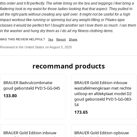
this order and it fit perfectly. The white lining on the bra and leggings I feel bring a
flattering look to my waist for those ladies looking that that aspect. They pulled in
all the right parts without creating any spill over. It might not be useful for a high
impact workout like running or spinning but any weight lifting or Pilates-type
classes it would be perfect for! I bought another set I love them so much. I ran them
in the washer and hung dry them as I do all my fitness clothing items.
WAS THIS REVIEW HELPFUL?
Yes
Report
Share
Reviewed in the United States on August 5, 2025
recommand products
BRAUER Badvulcombinatie
BRAUER Gold Edition inbouw
goud geborsteld PVD 5-GG-045
wastafelmengkraan met rechte
uitloop en afdekplaat model D2
133.80
goud geborsteld PVD 5-GG-083-
S4
173.65
BRAUER Gold Edition inbouw
BRAUER Gold Edition opbouw