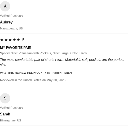
A
Verified Purchase
Aubrey
Massapequa, US
★★★★★ 5
MY FAVORITE PAIR
Special Size: 7" Inseam with Pockets, Size: Large, Color: Black
The most comfortable pair of shorts I own. Material is soft, pockets are the perfect
size.
WAS THIS REVIEW HELPFUL?
Yes
Report
Share
Reviewed in the United States on May 30, 2026
S
Verified Purchase
Sarah
Birmingham, US