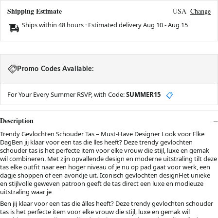
Shipping Estimate
USA
Change
Ships within 48 hours · Estimated delivery
Aug 10
-
Aug 15
Promo Codes Available:
For Your Every Summer RSVP, with Code:
SUMMER15
📋
Description
Trendy Gevlochten Schouder Tas – Must-Have Designer Look voor Elke
DagBen jij klaar voor een tas die lles heeft? Deze trendy gevlochten
schouder tas is het perfecte item voor elke vrouw die stijl, luxe en gemak
wil combineren. Met zijn opvallende design en moderne uitstraling tilt deze
tas elke outfit naar een hoger niveau of je nu op pad gaat voor werk, een
dagje shoppen of een avondje uit. Iconisch gevlochten designHet unieke
en stijlvolle geweven patroon geeft de tas direct een luxe en modieuze
uitstraling waar je
Ben jij klaar voor een tas die álles heeft? Deze trendy gevlochten schouder
tas is het perfecte item voor elke vrouw die stijl, luxe en gemak wil