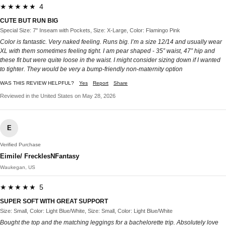
★★★★★ 4
CUTE BUT RUN BIG
Special Size: 7" Inseam with Pockets, Size: X-Large, Color: Flamingo Pink
Color is fantastic. Very naked feeling. Runs big. I’m a size 12/14 and usually wear
XL with them sometimes feeling tight. I am pear shaped - 35” waist, 47” hip and
these fit but were quite loose in the waist. I might consider sizing down if I wanted
to tighter. They would be very a bump-friendly non-maternity option
WAS THIS REVIEW HELPFUL?
Yes
Report
Share
Reviewed in the United States on May 28, 2026
E
Verified Purchase
Eimile/ FrecklesNFantasy
Waukegan, US
★★★★★ 5
SUPER SOFT WITH GREAT SUPPORT
Size: Small, Color: Light Blue/White, Size: Small, Color: Light Blue/White
Bought the top and the matching leggings for a bachelorette trip. Absolutely love