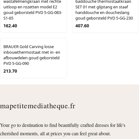
wastafelmengkraan met rechte
baddouche thermostaatkraan
uitloop en rozetten model E2
SET 01 met glijstang en staaf
goud geborsteld PVD 5-GG-083-
handdouche en doucheslang
S1-65
goud geborsteld PVD 5-GG-230
162.40
407.60
BRAUER Gold Carving losse
inbouwthermostaat met in- en
afbouwdelen goud geborsteld
PVD 5-GG-090
213.70
mapetitemediatheque.fr
Your go to destination to find beautifully crafted dresses for life's
cherished moments, all at prices you can feel great about.