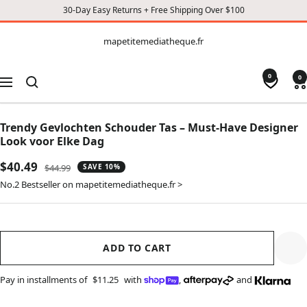
30-Day Easy Returns + Free Shipping Over $100
CONTENT
mapetitemediatheque.fr
mapetitemediatheque.fr
0
0
Navigation
Trendy Gevlochten Schouder Tas – Must-Have Designer
Look voor Elke Dag
Sale
$40.49
Regular
$44.99
SAVE 10%
price
price
No.2 Bestseller on mapetitemediatheque.fr >
ADD TO CART
Pay in installments of
$11.25
with
,
and