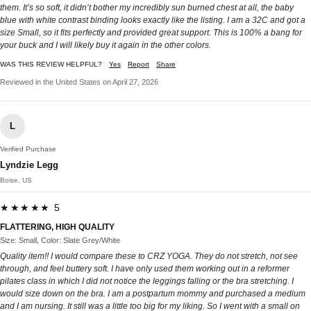
them. It’s so soft, it didn’t bother my incredibly sun burned chest at all, the baby
blue with white contrast binding looks exactly like the listing. I am a 32C and got a
size Small, so it fits perfectly and provided great support. This is 100% a bang for
your buck and I will likely buy it again in the other colors.
WAS THIS REVIEW HELPFUL?
Yes
Report
Share
Reviewed in the United States on April 27, 2026
L
Verified Purchase
Lyndzie Legg
Boise, US
★★★★★ 5
FLATTERING, HIGH QUALITY
Size: Small, Color: Slate Grey/White
Quality item!! I would compare these to CRZ YOGA. They do not stretch, not see
through, and feel buttery soft. I have only used them working out in a reformer
pilates class in which I did not notice the leggings falling or the bra stretching. I
would size down on the bra. I am a postpartum mommy and purchased a medium
and I am nursing. It still was a little too big for my liking. So I went with a small on