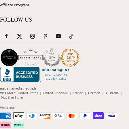
Affiliate Program
FOLLOW US
mapetitemediatheque.fr
(opens
(opens
(opens
(opens
(opens
Visit More:
United States
|
United Kingdom
|
France
|
German
|
Australia
|
(opens
in
in
in
in
in
Plus Size Store
in
new
new
new
new
new
new
window)
window)
window)
window)
windo
We accept
window)