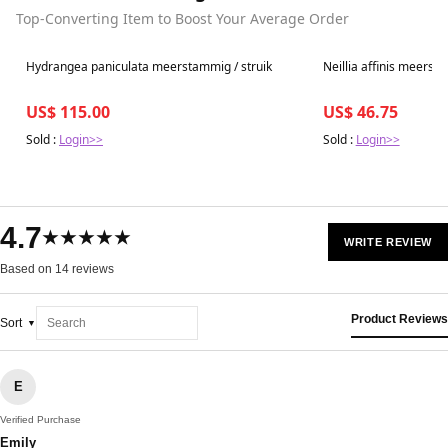
Top-Converting Item to Boost Your Average Order
Best in 7 days
Best in 7 days
Hydrangea paniculata meerstammig / struik
Neillia affinis meersta
US$ 115.00
US$ 46.75
Sold :
Login>>
Sold :
Login>>
4.7
★★★★★
WRITE REVIEW
Based on 14 reviews
Product Reviews
Sort
E
Verified Purchase
Emily