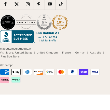
mapetitemediatheque.fr
(opens
(opens
(opens
(opens
(opens
Visit More:
United States
|
United Kingdom
|
France
|
German
|
Australia
|
(opens
in
in
in
in
in
Plus Size Store
in
new
new
new
new
new
new
window)
window)
window)
window)
windo
We accept
window)