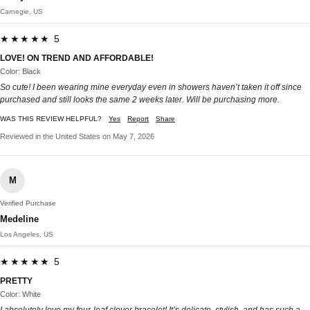
Carnegie, US
★★★★★ 5
LOVE! ON TREND AND AFFORDABLE!
Color: Black
So cute! I been wearing mine everyday even in showers haven’t taken it off since
purchased and still looks the same 2 weeks later. Will be purchasing more.
WAS THIS REVIEW HELPFUL?
Yes
Report
Share
Reviewed in the United States on May 7, 2026
M
Verified Purchase
Medeline
Los Angeles, US
★★★★★ 5
PRETTY
Color: White