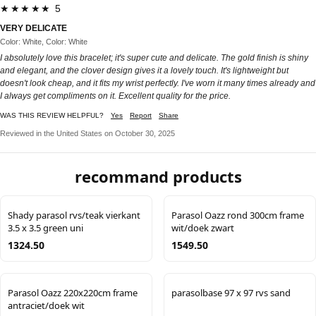
★★★★★ 5
VERY DELICATE
Color: White, Color: White
I absolutely love this bracelet; it's super cute and delicate. The gold finish is shiny
and elegant, and the clover design gives it a lovely touch. It's lightweight but
doesn't look cheap, and it fits my wrist perfectly. I've worn it many times already and
I always get compliments on it. Excellent quality for the price.
WAS THIS REVIEW HELPFUL?
Yes
Report
Share
Reviewed in the United States on October 30, 2025
recommand products
Shady parasol rvs/teak vierkant
Parasol Oazz rond 300cm frame
3.5 x 3.5 green uni
wit/doek zwart
1324.50
1549.50
Parasol Oazz 220x220cm frame
parasolbase 97 x 97 rvs sand
antraciet/doek wit