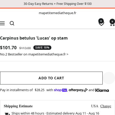
30-Day Easy Returns + Free Shipping Over $100
TO
mapetitemediatheque.fr
mapetitemediatheque.fr
CONTENT
0
0
Navigation
Carpinus betulus 'Lucas' op stam
Sale
$101.70
Regular
$113.00
SAVE 10%
price
price
No.2 Bestseller on mapetitemediatheque.fr >
ADD TO CART
Pay in installments of
$28.25
with
,
and
Shipping Estimate
USA
Change
Ships within 48 hours · Estimated delivery
Aug 11
-
Aug 16