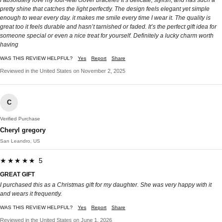
I absolutely love my four-leaf clover bracelet! It’s delicate, stylish, and has such a
pretty shine that catches the light perfectly. The design feels elegant yet simple
enough to wear every day. it makes me smile every time I wear it. The quality is
great too it feels durable and hasn’t tarnished or faded. It’s the perfect gift idea for
someone special or even a nice treat for yourself. Definitely a lucky charm worth
having
WAS THIS REVIEW HELPFUL?
Yes
Report
Share
Reviewed in the United States on November 2, 2025
C
Verified Purchase
Cheryl gregory
San Leandro, US
★★★★★ 5
GREAT GIFT
I purchased this as a Christmas gift for my daughter. She was very happy with it
and wears it frequently.
WAS THIS REVIEW HELPFUL?
Yes
Report
Share
Reviewed in the United States on June 1, 2026